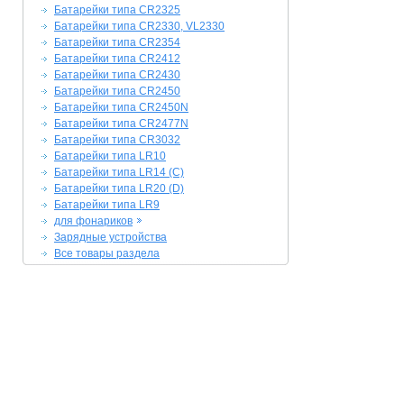
Батарейки типа CR2325
Батарейки типа CR2330, VL2330
Батарейки типа CR2354
Батарейки типа CR2412
Батарейки типа CR2430
Батарейки типа CR2450
Батарейки типа CR2450N
Батарейки типа CR2477N
Батарейки типа CR3032
Батарейки типа LR10
Батарейки типа LR14 (C)
Батарейки типа LR20 (D)
Батарейки типа LR9
для фонариков
Зарядные устройства
Все товары раздела