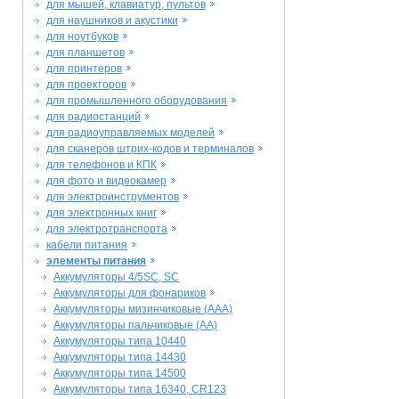
для мышей, клавиатур, пультов
для наушников и акустики
для ноутбуков
для планшетов
для принтеров
для проекторов
для промышленного оборудования
для радиостанций
для радиоуправляемых моделей
для сканеров штрих-кодов и терминалов
для телефонов и КПК
для фото и видеокамер
для электроинструментов
для электронных книг
для электротранспорта
кабели питания
элементы питания
Аккумуляторы 4/5SC, SC
Аккумуляторы для фонариков
Аккумуляторы мизинчиковые (AAA)
Аккумуляторы пальчиковые (AA)
Аккумуляторы типа 10440
Аккумуляторы типа 14430
Аккумуляторы типа 14500
Аккумуляторы типа 16340, CR123