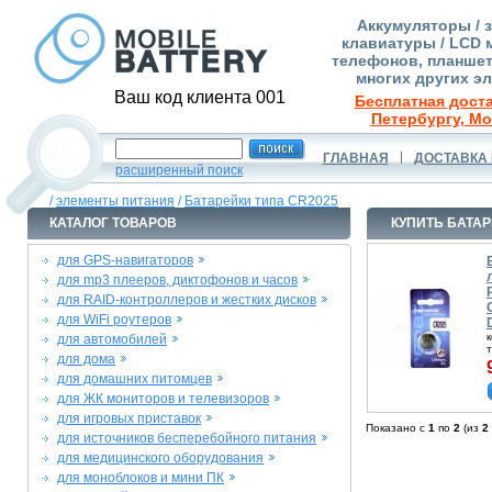
Аккумуляторы / 
клавиатуры / LCD 
телефонов, планшет
многих других э
Ваш код клиента 001
Бесплатная доста
Петербургу, Мо
ГЛАВНАЯ
ДОСТАВКА 
расширенный поиск
/
элементы питания
/
Батарейки типа CR2025
КАТАЛОГ ТОВАРОВ
КУПИТЬ БАТАР
для GPS-навигаторов
для mp3 плееров, диктофонов и часов
для RAID-контроллеров и жестких дисков
для WiFi роутеров
для автомобилей
для дома
для домашних питомцев
для ЖК мониторов и телевизоров
для игровых приставок
Показано с
1
по
2
(из
2
для источников бесперебойного питания
для медицинского оборудования
для моноблоков и мини ПК