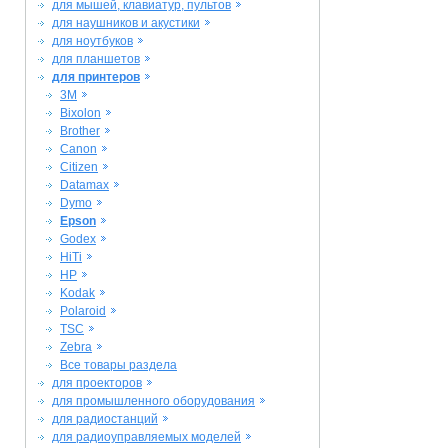
для мышей, клавиатур, пультов
для наушников и акустики
для ноутбуков
для планшетов
для принтеров
3M
Bixolon
Brother
Canon
Citizen
Datamax
Dymo
Epson
Godex
HiTi
HP
Kodak
Polaroid
TSC
Zebra
Все товары раздела
для проекторов
для промышленного оборудования
для радиостанций
для радиоуправляемых моделей