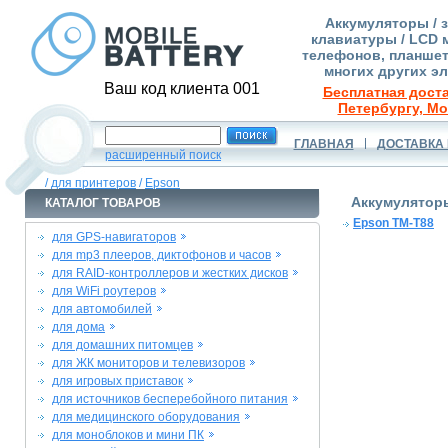
Аккумуляторы / 
клавиатуры / LCD 
телефонов, планшет
многих других э
Ваш код клиента 001
Бесплатная доста
Петербургу, Мо
ГЛАВНАЯ
ДОСТАВКА 
расширенный поиск
/
для принтеров
/
Epson
Аккумуляторы
КАТАЛОГ ТОВАРОВ
Epson TM-T88
для GPS-навигаторов
для mp3 плееров, диктофонов и часов
для RAID-контроллеров и жестких дисков
для WiFi роутеров
для автомобилей
для дома
для домашних питомцев
для ЖК мониторов и телевизоров
для игровых приставок
для источников бесперебойного питания
для медицинского оборудования
для моноблоков и мини ПК