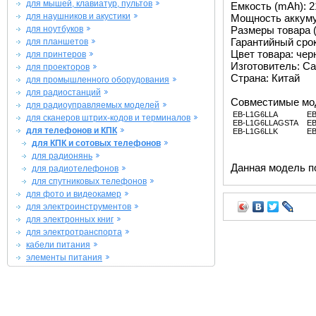
для мышей, клавиатур, пультов
Емкость (mAh): 2
для наушников и акустики
Мощность аккуму
для ноутбуков
Размеры товара (м
Гарантийный срок 
для планшетов
Цвет товара: че
для принтеров
Изготовитель: Ca
для проекторов
Страна: Китай
для промышленного оборудования
для радиостанций
Совместимые мо
для радиоуправляемых моделей
EB-L1G6LLA
EB
для сканеров штрих-кодов и терминалов
EB-L1G6LLAGSTA
E
для телефонов и КПК
EB-L1G6LLK
E
для КПК и сотовых телефонов
для радионянь
Данная модель п
для радиотелефонов
для спутниковых телефонов
для фото и видеокамер
для электроинструментов
для электронных книг
для электротранспорта
кабели питания
элементы питания