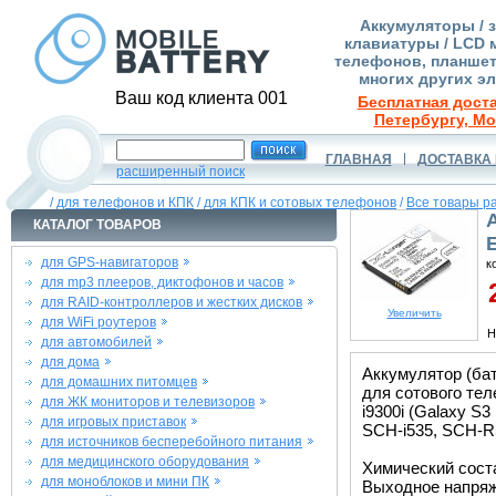
Аккумуляторы / 
клавиатуры / LCD 
телефонов, планшет
многих других э
Ваш код клиента 001
Бесплатная доста
Петербургу, Мо
ГЛАВНАЯ
ДОСТАВКА 
расширенный поиск
/
для телефонов и КПК
/
для КПК и сотовых телефонов
/
Все товары р
КАТАЛОГ ТОВАРОВ
для GPS-навигаторов
к
для mp3 плееров, диктофонов и часов
2
для RAID-контроллеров и жестких дисков
Увеличить
для WiFi роутеров
Н
для автомобилей
для дома
Аккумулятор (б
для домашних питомцев
для сотового тел
для ЖК мониторов и телевизоров
i9300i (Galaxy S3
для игровых приставок
SCH-i535, SCH-R
для источников бесперебойного питания
для медицинского оборудования
Химический состав
для моноблоков и мини ПК
Выходное напряже