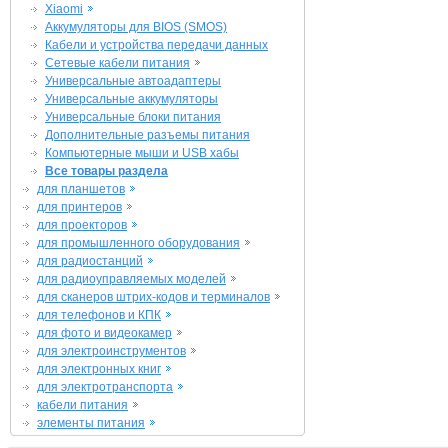
Xiaomi
Аккумуляторы для BIOS (SMOS)
Кабели и устройства передачи данных
Сетевые кабели питания
Универсальные автоадаптеры
Универсальные аккумуляторы
Универсальные блоки питания
Дополнительные разъемы питания
Компьютерные мыши и USB хабы
Все товары раздела
для планшетов
для принтеров
для проекторов
для промышленного оборудования
для радиостанций
для радиоуправляемых моделей
для сканеров штрих-кодов и терминалов
для телефонов и КПК
для фото и видеокамер
для электроинструментов
для электронных книг
для электротранспорта
кабели питания
элементы питания