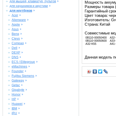
для мышей, клавиатур, пультов
Мощность аккуму
для наушников и акустики
Размеры товара (м
для ноутбуков
Гарантийный срок 
Цвет товара: че
Acer
Изготовитель: G
Alienware
Страна: Китай
Apple
Asus
Совместимые мо
Benq
0B110-00050400
A32
Clevo
0B110-00050600
A33-
Compaq
A32-K55
A41-
Dell
DEXP
Данная модель п
DNS
ECS / Elitegroup
eMachines
Founder
Fujitsu Siemens
Gateway
Getac
Gigabyte
Honor
HP
Huawei
IBM
iRU