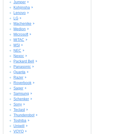
Jumper
Kohjinsha
Lenovo
LG
Machenike
Medion
Microsoft
MiTAC
MSI
NEC
Nexoc
Packard Bell
Panasonic
Quanta
Razer
Roverbook
Sager
Samsung
Schenker
Sony
Teclast
Thunderobot
Toshiba
Uniwill
VOYO