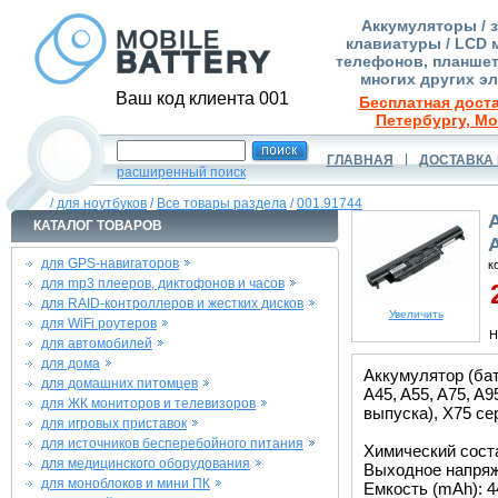
Аккумуляторы / 
клавиатуры / LCD 
телефонов, планшет
многих других э
Ваш код клиента 001
Бесплатная доста
Петербургу, Мо
ГЛАВНАЯ
ДОСТАВКА 
расширенный поиск
/
для ноутбуков
/
Все товары раздела
/
001.91744
КАТАЛОГ ТОВАРОВ
для GPS-навигаторов
к
для mp3 плееров, диктофонов и часов
2
для RAID-контроллеров и жестких дисков
Увеличить
для WiFi роутеров
Н
для автомобилей
для дома
Аккумулятор (бат
для домашних питомцев
A45, A55, A75, A9
для ЖК мониторов и телевизоров
выпуска), X75 се
для игровых приставок
для источников бесперебойного питания
Химический соста
для медицинского оборудования
Выходное напряже
для моноблоков и мини ПК
Емкость (mAh): 4