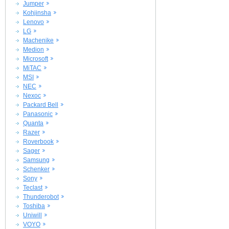
Jumper
Kohjinsha
Lenovo
LG
Machenike
Medion
Microsoft
MiTAC
MSI
NEC
Nexoc
Packard Bell
Panasonic
Quanta
Razer
Roverbook
Sager
Samsung
Schenker
Sony
Teclast
Thunderobot
Toshiba
Uniwill
VOYO