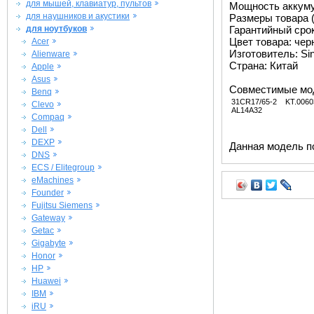
для мышей, клавиатур, пультов
Мощность аккуму
для наушников и акустики
Размеры товара (м
для ноутбуков
Гарантийный срок 
Цвет товара: че
Acer
Изготовитель: Si
Alienware
Страна: Китай
Apple
Asus
Совместимые мо
Benq
31CR17/65-2
KT.0060
Clevo
AL14A32
Compaq
Dell
DEXP
Данная модель п
DNS
ECS / Elitegroup
eMachines
Founder
Fujitsu Siemens
Gateway
Getac
Gigabyte
Honor
HP
Huawei
IBM
iRU