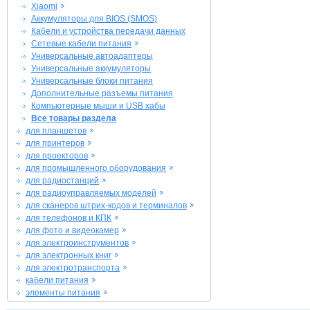
Xiaomi
Аккумуляторы для BIOS (SMOS)
Кабели и устройства передачи данных
Сетевые кабели питания
Универсальные автоадаптеры
Универсальные аккумуляторы
Универсальные блоки питания
Дополнительные разъемы питания
Компьютерные мыши и USB хабы
Все товары раздела
для планшетов
для принтеров
для проекторов
для промышленного оборудования
для радиостанций
для радиоуправляемых моделей
для сканеров штрих-кодов и терминалов
для телефонов и КПК
для фото и видеокамер
для электроинструментов
для электронных книг
для электротранспорта
кабели питания
элементы питания