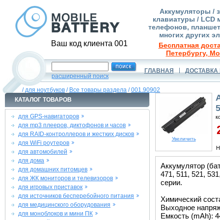
Аккумуляторы / 
клавиатуры / LCD 
телефонов, планшет
многих других э
Ваш код клиента 001
Бесплатная доста
Петербургу, Мо
ГЛАВНАЯ
ДОСТАВКА 
расширенный поиск
/
для ноутбуков
/
Все товары раздела
/
001.90902
КАТАЛОГ ТОВАРОВ
для GPS-навигаторов
к
для mp3 плееров, диктофонов и часов
2
для RAID-контроллеров и жестких дисков
Увеличить
для WiFi роутеров
Н
для автомобилей
для дома
Аккумулятор (бат
для домашних питомцев
471, 511, 521, 53
для ЖК мониторов и телевизоров
серии.
для игровых приставок
для источников бесперебойного питания
Химический состав
для медицинского оборудования
Выходное напряже
для моноблоков и мини ПК
Емкость (mAh): 4