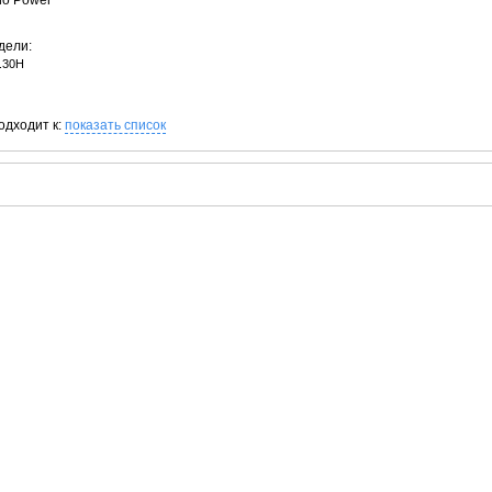
no Power
дели:
.30H
одходит к:
показать список