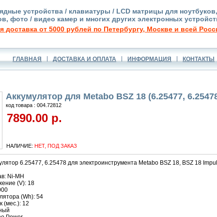
ядные устройства / клавиатуры / LCD матрицы для ноутбуков
в, фото / видео камер и многих других электронных устройст
я доставка от 5000 рублей по Петербургу, Москве и всей Росс
ГЛАВНАЯ
ДОСТАВКА И ОПЛАТА
ИНФОРМАЦИЯ
КОНТАКТЫ
Аккумулятор для Metabo BSZ 18 (6.25477, 6.254
код товара : 004.72812
7890.00 р.
НАЛИЧИЕ:
НЕТ, ПОД ЗАКАЗ
лятор 6.25477, 6.25478 для электроинструмента Metabo BSZ 18, BSZ 18 Impuls
в: Ni-MH
ение (V): 18
000
лятора (Wh): 54
 (мес.): 12
рный