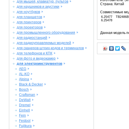
Изготовитель: Si
для мышей, клавиатур, пультов
Страна: Китай
для наушников и акустики
для ноутбуков
Совместимые мо
для планшетов
6.25477
TB2486B
6.25478
для принтеров
для проекторов
для промышленного оборудования
Данная модель п
для радиостанций
для радиоуправляемых моделей
для сканеров штрих-кодов и терминалов
для телефонов и КПК
для фото и видеокамер
для электроинструментов
AEG
AL-KO
Alpina
Black & Decker
Bosch
Craftsman
DeWalt
Dremel
Einhell
Fein
Festool
Fujikura