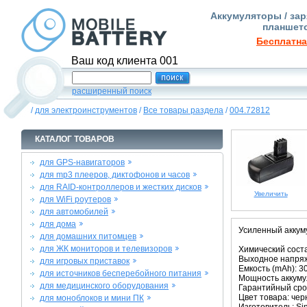
Аккумуляторы / зар
планшето
Бесплатна
Ваш код клиента 001
расширенный поиск
/
для электроинструментов
/
Все товары раздела
/
004.72812
КАТАЛОГ ТОВАРОВ
для GPS-навигаторов
для mp3 плееров, диктофонов и часов
для RAID-контроллеров и жестких дисков
Увеличить
для WiFi роутеров
для автомобилей
для дома
Усиленный аккуму
для домашних питомцев
для ЖК мониторов и телевизоров
Химический соста
Выходное напряж
для игровых приставок
Емкость (mAh): 3
для источников бесперебойного питания
Мощность аккуму
для медицинского оборудования
Гарантийный срок
Цвет товара: че
для моноблоков и мини ПК