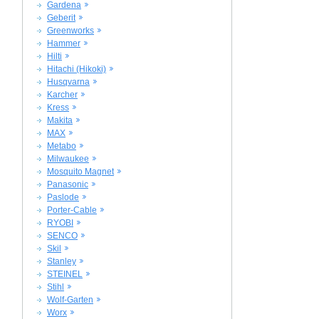
Gardena
Geberit
Greenworks
Hammer
Hilti
Hitachi (Hikoki)
Husqvarna
Karcher
Kress
Makita
MAX
Metabo
Milwaukee
Mosquito Magnet
Panasonic
Paslode
Porter-Cable
RYOBI
SENCO
Skil
Stanley
STEINEL
Stihl
Wolf-Garten
Worx