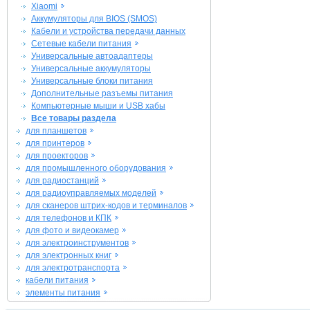
Xiaomi
Аккумуляторы для BIOS (SMOS)
Кабели и устройства передачи данных
Сетевые кабели питания
Универсальные автоадаптеры
Универсальные аккумуляторы
Универсальные блоки питания
Дополнительные разъемы питания
Компьютерные мыши и USB хабы
Все товары раздела
для планшетов
для принтеров
для проекторов
для промышленного оборудования
для радиостанций
для радиоуправляемых моделей
для сканеров штрих-кодов и терминалов
для телефонов и КПК
для фото и видеокамер
для электроинструментов
для электронных книг
для электротранспорта
кабели питания
элементы питания