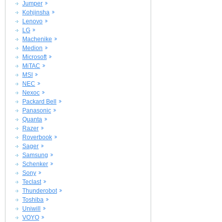
Jumper
Kohjinsha
Lenovo
LG
Machenike
Medion
Microsoft
MiTAC
MSI
NEC
Nexoc
Packard Bell
Panasonic
Quanta
Razer
Roverbook
Sager
Samsung
Schenker
Sony
Teclast
Thunderobot
Toshiba
Uniwill
VOYO