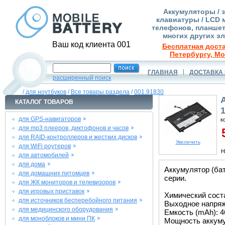
Аккумуляторы / 
клавиатуры / LCD 
телефонов, планшет
многих других э
Ваш код клиента 001
Бесплатная доста
Петербургу, Мо
ГЛАВНАЯ
ДОСТАВКА 
расширенный поиск
/
для ноутбуков
/
Все товары раздела
/
001.91830
КАТАЛОГ ТОВАРОВ
для GPS-навигаторов
к
для mp3 плееров, диктофонов и часов
5
для RAID-контроллеров и жестких дисков
Увеличить
для WiFi роутеров
Н
для автомобилей
для дома
Аккумулятор (бат
для домашних питомцев
серии.
для ЖК мониторов и телевизоров
для игровых приставок
Химический соста
для источников бесперебойного питания
Выходное напряже
для медицинского оборудования
Емкость (mAh): 4
для моноблоков и мини ПК
Мощность аккуму