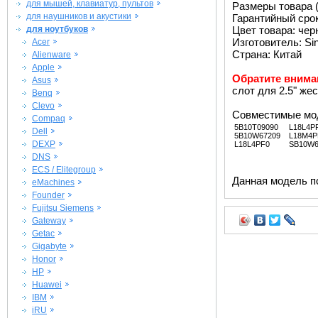
для мышей, клавиатур, пультов
Размеры товара (м
для наушников и акустики
Гарантийный срок 
для ноутбуков
Цвет товара: че
Изготовитель: Si
Acer
Страна: Китай
Alienware
Apple
Обратите внима
Asus
слот для 2.5" жес
Benq
Clevo
Совместимые мо
Compaq
5B10T09090
L18L4P
Dell
5B10W67209
L18M4P
DEXP
L18L4PF0
SB10W6
DNS
ECS / Elitegroup
Данная модель п
eMachines
Founder
Fujitsu Siemens
Gateway
Getac
Gigabyte
Honor
HP
Huawei
IBM
iRU