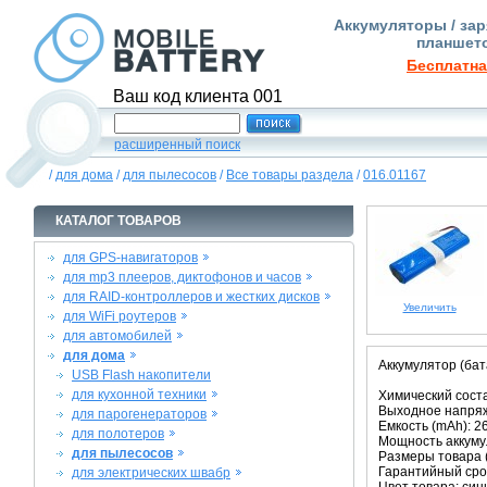
Аккумуляторы / зар
планшето
Бесплатна
Ваш код клиента 001
расширенный поиск
/
для дома
/
для пылесосов
/
Все товары раздела
/
016.01167
КАТАЛОГ ТОВАРОВ
для GPS-навигаторов
для mp3 плееров, диктофонов и часов
для RAID-контроллеров и жестких дисков
Увеличить
для WiFi роутеров
для автомобилей
для дома
Аккумулятор (бата
USB Flash накопители
для кухонной техники
Химический состав
Выходное напряже
для парогенераторов
Емкость (mAh): 2
для полотеров
Мощность аккумул
для пылесосов
Размеры товара (м
Гарантийный срок
для электрических швабр