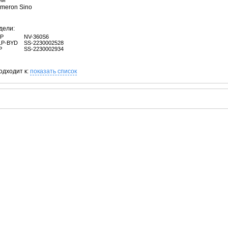
ий
ameron Sino
дели:
1P
NV-360S6
1P-BYD
SS-2230002528
P
SS-2230002934
одходит к:
показать список