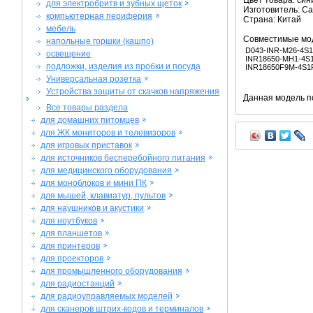
Цвет товара: син
для электробритв и зубных щеток
Изготовитель: C
компьютерная периферия
Страна: Китай
мебель
Совместимые мо
напольные горшки (кашпо)
D043-INR-M26-4S
освещение
INR18650-MH1-4S
подложки, изделия из пробки и посуда
INR18650F9M-4S1
Универсальная розетка
Устройства защиты от скачков напряжения
Данная модель п
Все товары раздела
для домашних питомцев
для ЖК мониторов и телевизоров
для игровых приставок
для источников бесперебойного питания
для медицинского оборудования
для моноблоков и мини ПК
для мышей, клавиатур, пультов
для наушников и акустики
для ноутбуков
для планшетов
для принтеров
для проекторов
для промышленного оборудования
для радиостанций
для радиоуправляемых моделей
для сканеров штрих-кодов и терминалов