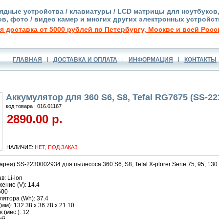
ядные устройства / клавиатуры / LCD матрицы для ноутбуков
в, фото / видео камер и многих других электронных устройст
я доставка от 5000 рублей по Петербургу, Москве и всей Росс
ГЛАВНАЯ
ДОСТАВКА И ОПЛАТА
ИНФОРМАЦИЯ
КОНТАКТЫ
Аккумулятор для 360 S6, S8, Tefal RG7675 (SS-2
код товара : 016.01167
2890.00 р.
НАЛИЧИЕ:
НЕТ, ПОД ЗАКАЗ
рея) SS-2230002934 для пылесоса 360 S6, S8, Tefal X-plorer Serie 75, 95, 130.
: Li-ion
ние (V): 14.4
600
ятора (Wh): 37.4
м): 132.38 x 36.78 x 21.10
 (мес.): 12