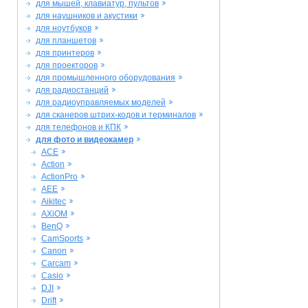
для мышей, клавиатур, пультов
для наушников и акустики
для ноутбуков
для планшетов
для принтеров
для проекторов
для промышленного оборудования
для радиостанций
для радиоуправляемых моделей
для сканеров штрих-кодов и терминалов
для телефонов и КПК
для фото и видеокамер
ACE
Action
ActionPro
AEE
Aikitec
AXiOM
BenQ
CamSports
Canon
Carcam
Casio
DJI
Drift