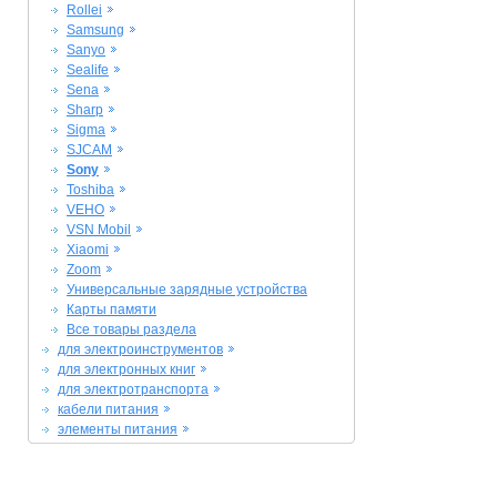
Rollei
Samsung
Sanyo
Sealife
Sena
Sharp
Sigma
SJCAM
Sony
Toshiba
VEHO
VSN Mobil
Xiaomi
Zoom
Универсальные зарядные устройства
Карты памяти
Все товары раздела
для электроинструментов
для электронных книг
для электротранспорта
кабели питания
элементы питания