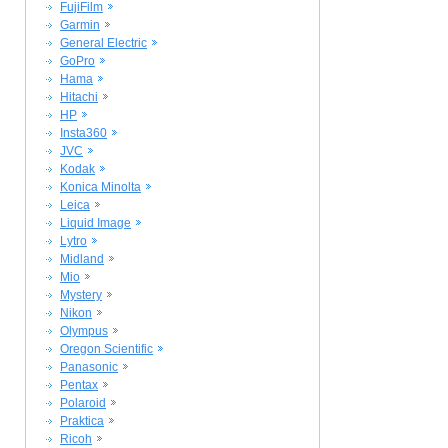
FujiFilm
Garmin
General Electric
GoPro
Hama
Hitachi
HP
Insta360
JVC
Kodak
Konica Minolta
Leica
Liquid Image
Lytro
Midland
Mio
Mystery
Nikon
Olympus
Oregon Scientific
Panasonic
Pentax
Polaroid
Praktica
Ricoh