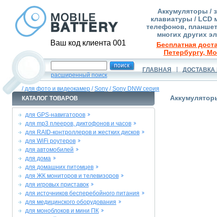
Аккумуляторы / 
клавиатуры / LCD 
телефонов, планшет
многих других э
Ваш код клиента 001
Бесплатная доста
Петербургу, Мо
ГЛАВНАЯ
ДОСТАВКА 
расширенный поиск
/
для фото и видеокамер
/
Sony
/
Sony DNW серия
Аккумуляторы
КАТАЛОГ ТОВАРОВ
для GPS-навигаторов
для mp3 плееров, диктофонов и часов
для RAID-контроллеров и жестких дисков
для WiFi роутеров
для автомобилей
для дома
для домашних питомцев
для ЖК мониторов и телевизоров
для игровых приставок
для источников бесперебойного питания
для медицинского оборудования
для моноблоков и мини ПК