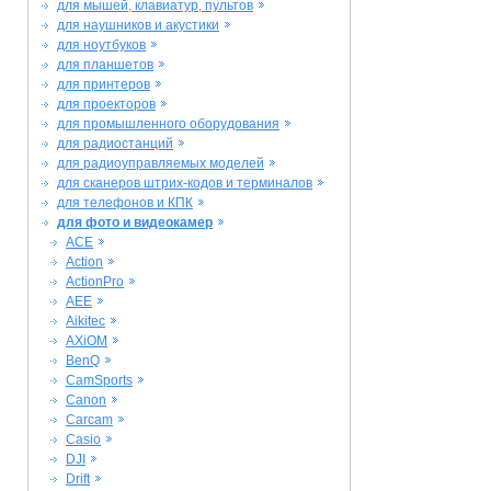
для мышей, клавиатур, пультов
для наушников и акустики
для ноутбуков
для планшетов
для принтеров
для проекторов
для промышленного оборудования
для радиостанций
для радиоуправляемых моделей
для сканеров штрих-кодов и терминалов
для телефонов и КПК
для фото и видеокамер
ACE
Action
ActionPro
AEE
Aikitec
AXiOM
BenQ
CamSports
Canon
Carcam
Casio
DJI
Drift