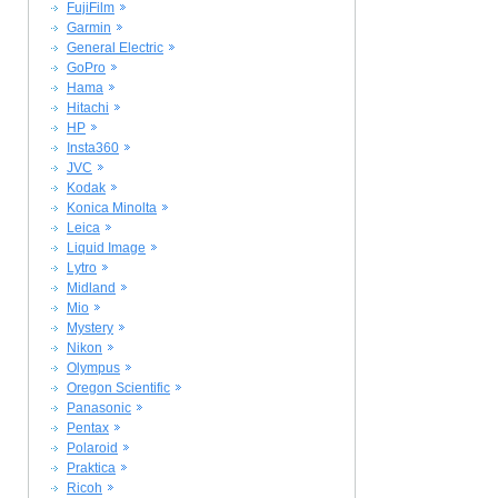
FujiFilm
Garmin
General Electric
GoPro
Hama
Hitachi
HP
Insta360
JVC
Kodak
Konica Minolta
Leica
Liquid Image
Lytro
Midland
Mio
Mystery
Nikon
Olympus
Oregon Scientific
Panasonic
Pentax
Polaroid
Praktica
Ricoh