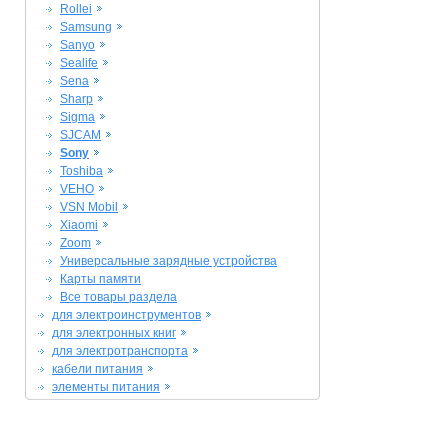
Rollei
Samsung
Sanyo
Sealife
Sena
Sharp
Sigma
SJCAM
Sony
Toshiba
VEHO
VSN Mobil
Xiaomi
Zoom
Универсальные зарядные устройства
Карты памяти
Все товары раздела
для электроинструментов
для электронных книг
для электротранспорта
кабели питания
элементы питания