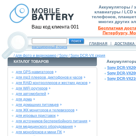
Аккумуляторы / 
клавиатуры / LCD 
телефонов, планшет
многих других э
Ваш код клиента 001
Бесплатная доста
Петербургу, Мо
ГЛАВНАЯ
ДОСТАВКА 
расширенный поиск
/
для фото и видеокамер
/
Sony
/
Sony DCR-VX серия
Аккумуляторы
КАТАЛОГ ТОВАРОВ
Sony DCR-VX20
для GPS-навигаторов
Sony DCR-VX20
для mp3 плееров, диктофонов и часов
Sony DCR-VX21
для RAID-контроллеров и жестких дисков
для WiFi роутеров
для автомобилей
для дома
для домашних питомцев
для ЖК мониторов и телевизоров
для игровых приставок
для источников бесперебойного питания
для медицинского оборудования
для моноблоков и мини ПК