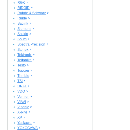
RGK
RIDGID
Rohde & Schwarz
Ruide
Satlink
Siemens
Sokkia
South
Spectra Precision
Stonex
Tektronix
Teltonika
Testo
Topcon
Trimble
TSI
UNI-T
VDO
Vernier
VIAVI
Visonic
X-Rite
XP
Yaskawa
YOKOGAWA