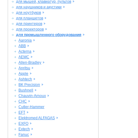
для мышей, клавиатур, пультов
для наушников и акустики
для ноутбуков
для планшетов
для принтеров
для проекторов
для промышленного оборудования
Aaronia
ABB
Acterna
AEMC
Allen-Bradley
Anritsu
Apple
Ashtech
BK Precision
Bushnell
Chauvin-Arnoux
CHC
Cutler-Hammer
EFT
Elektromed ALFAGAS
EXFO
Extech
Fanuc