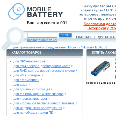
Аккумуляторы / 
клавиатуры / LCD 
телефонов, планшет
многих других э
Ваш код клиента 001
Бесплатная доста
Петербургу, Мо
ГЛАВНАЯ
ДОСТАВКА 
расширенный поиск
/
для промышленного оборудования
/
Micronix
/
Micronix MSA358
КАТАЛОГ ТОВАРОВ
КУПИТЬ АККУМ
для GPS-навигаторов
для mp3 плееров, диктофонов и часов
для RAID-контроллеров и жестких дисков
для WiFi роутеров
для автомобилей
Показано с
1
по
1
(из
1
для дома
для домашних питомцев
для ЖК мониторов и телевизоров
для игровых приставок
для источников бесперебойного питания
для медицинского оборудования
для моноблоков и мини ПК