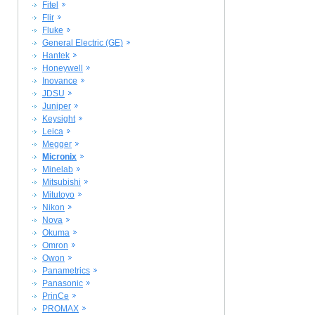
Fitel
Flir
Fluke
General Electric (GE)
Hantek
Honeywell
Inovance
JDSU
Juniper
Keysight
Leica
Megger
Micronix
Minelab
Mitsubishi
Mitutoyo
Nikon
Nova
Okuma
Omron
Owon
Panametrics
Panasonic
PrinCe
PROMAX