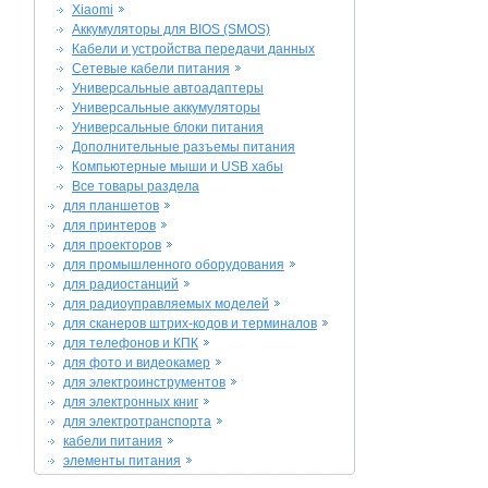
Xiaomi
Аккумуляторы для BIOS (SMOS)
Кабели и устройства передачи данных
Сетевые кабели питания
Универсальные автоадаптеры
Универсальные аккумуляторы
Универсальные блоки питания
Дополнительные разъемы питания
Компьютерные мыши и USB хабы
Все товары раздела
для планшетов
для принтеров
для проекторов
для промышленного оборудования
для радиостанций
для радиоуправляемых моделей
для сканеров штрих-кодов и терминалов
для телефонов и КПК
для фото и видеокамер
для электроинструментов
для электронных книг
для электротранспорта
кабели питания
элементы питания