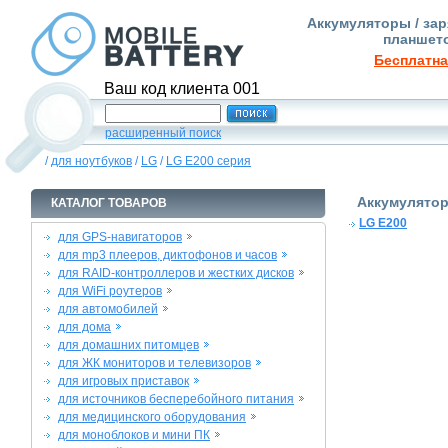
Аккумуляторы / зар
планшето
Бесплатна
Ваш код клиента 001
расширенный поиск
/
для ноутбуков
/
LG
/
LG E200 серия
Аккумулятор
КАТАЛОГ ТОВАРОВ
LG E200
для GPS-навигаторов
для mp3 плееров, диктофонов и часов
для RAID-контроллеров и жестких дисков
для WiFi роутеров
для автомобилей
для дома
для домашних питомцев
для ЖК мониторов и телевизоров
для игровых приставок
для источников бесперебойного питания
для медицинского оборудования
для моноблоков и мини ПК