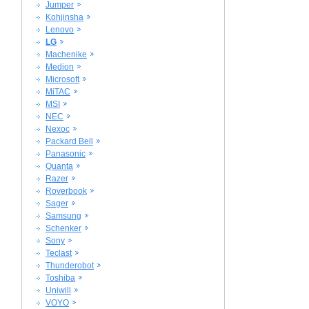
Jumper
Kohjinsha
Lenovo
LG
Machenike
Medion
Microsoft
MiTAC
MSI
NEC
Nexoc
Packard Bell
Panasonic
Quanta
Razer
Roverbook
Sager
Samsung
Schenker
Sony
Teclast
Thunderobot
Toshiba
Uniwill
VOYO