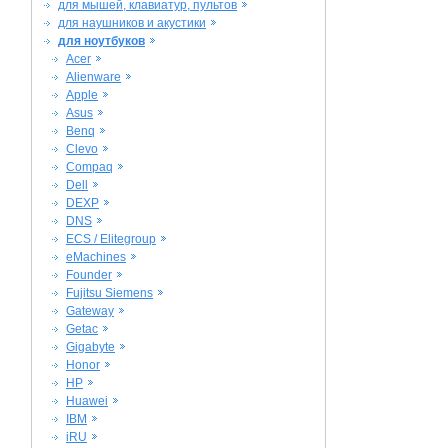
для мышей, клавиатур, пультов
для наушников и акустики
для ноутбуков
Acer
Alienware
Apple
Asus
Benq
Clevo
Compaq
Dell
DEXP
DNS
ECS / Elitegroup
eMachines
Founder
Fujitsu Siemens
Gateway
Getac
Gigabyte
Honor
HP
Huawei
IBM
iRU