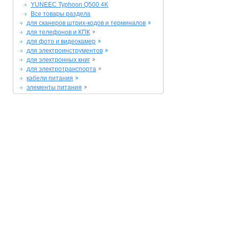
YUNEEC Typhoon Q500 4K
Все товары раздела
для сканеров штрих-кодов и терминалов
для телефонов и КПК
для фото и видеокамер
для электроинструментов
для электронных книг
для электротранспорта
кабели питания
элементы питания