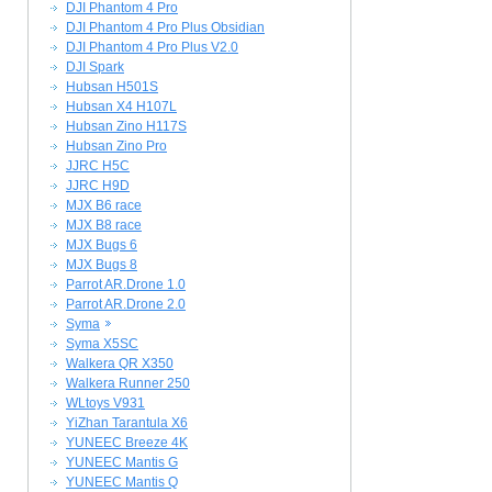
DJI Phantom 4 Pro
DJI Phantom 4 Pro Plus Obsidian
DJI Phantom 4 Pro Plus V2.0
DJI Spark
Hubsan H501S
Hubsan X4 H107L
Hubsan Zino H117S
Hubsan Zino Pro
JJRC H5C
JJRC H9D
MJX B6 race
MJX B8 race
MJX Bugs 6
MJX Bugs 8
Parrot AR.Drone 1.0
Parrot AR.Drone 2.0
Syma
Syma X5SC
Walkera QR X350
Walkera Runner 250
WLtoys V931
YiZhan Tarantula X6
YUNEEC Breeze 4K
YUNEEC Mantis G
YUNEEC Mantis Q