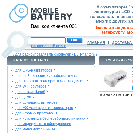
Аккумуляторы / 
клавиатуры / LCD 
телефонов, планшет
многих других э
Ваш код клиента 001
Бесплатная доста
Петербургу, Мо
ГЛАВНАЯ
ДОСТАВКА 
расширенный поиск
/
для радиоуправляемых моделей
/
DJI Phantom 2
КАТАЛОГ ТОВАРОВ
КУПИТЬ АККУМ
для GPS-навигаторов
для mp3 плееров, диктофонов и часов
для RAID-контроллеров и жестких дисков
для WiFi роутеров
для автомобилей
Показано с
1
по
1
(из
1
для дома
для домашних питомцев
для ЖК мониторов и телевизоров
для игровых приставок
для источников бесперебойного питания
для медицинского оборудования
для моноблоков и мини ПК