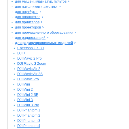
для мышей, клавиатур, пультов
для наушников и акустики
для ноутбуков
для планшетов
для принтеров
для проекторов
для промышленного оборудования
для радиостанций
для радиоуправляемых моделей
Cheerson CX-30
DJI
DJI Mavic 2 Pro
DJI Mavic 2 Zoom
DJI Mavic Air 2
DJI Mavic Air 2S
DJI Mavic Pro
DJI Mini
DJI Mini 2
DJI Mini 2 SE
DJI Mini 3
DJI Mini 3 Pro
DJI Phantom 1
DJI Phantom 2
DJI Phantom 3
DJI Phantom 4