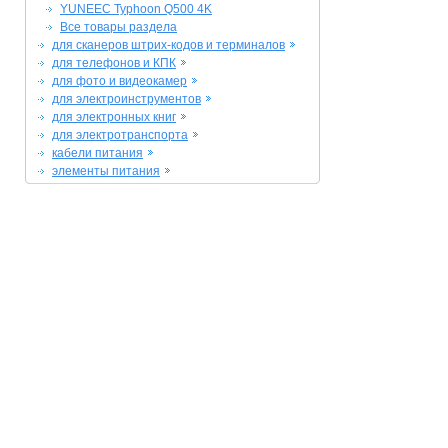
YUNEEC Typhoon Q500 4K
Все товары раздела
для сканеров штрих-кодов и терминалов
для телефонов и КПК
для фото и видеокамер
для электроинструментов
для электронных книг
для электротранспорта
кабели питания
элементы питания