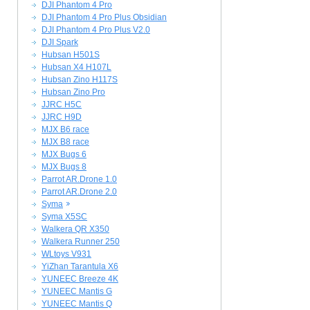
DJI Phantom 4 Pro
DJI Phantom 4 Pro Plus Obsidian
DJI Phantom 4 Pro Plus V2.0
DJI Spark
Hubsan H501S
Hubsan X4 H107L
Hubsan Zino H117S
Hubsan Zino Pro
JJRC H5C
JJRC H9D
MJX B6 race
MJX B8 race
MJX Bugs 6
MJX Bugs 8
Parrot AR.Drone 1.0
Parrot AR.Drone 2.0
Syma
Syma X5SC
Walkera QR X350
Walkera Runner 250
WLtoys V931
YiZhan Tarantula X6
YUNEEC Breeze 4K
YUNEEC Mantis G
YUNEEC Mantis Q