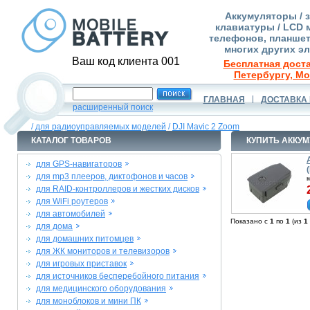
Аккумуляторы / 
клавиатуры / LCD 
телефонов, планшет
многих других э
Ваш код клиента 001
Бесплатная доста
Петербургу, Мо
ГЛАВНАЯ
ДОСТАВКА 
расширенный поиск
/
для радиоуправляемых моделей
/
DJI Mavic 2 Zoom
КАТАЛОГ ТОВАРОВ
КУПИТЬ АККУМ
для GPS-навигаторов
для mp3 плееров, диктофонов и часов
для RAID-контроллеров и жестких дисков
для WiFi роутеров
для автомобилей
Показано с
1
по
1
(из
1
для дома
для домашних питомцев
для ЖК мониторов и телевизоров
для игровых приставок
для источников бесперебойного питания
для медицинского оборудования
для моноблоков и мини ПК