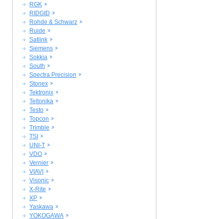
RGK
RIDGID
Rohde & Schwarz
Ruide
Satlink
Siemens
Sokkia
South
Spectra Precision
Stonex
Tektronix
Teltonika
Testo
Topcon
Trimble
TSI
UNI-T
VDO
Vernier
VIAVI
Visonic
X-Rite
XP
Yaskawa
YOKOGAWA