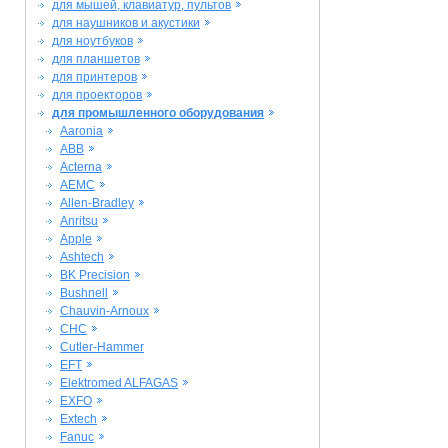
для мышей, клавиатур, пультов
для наушников и акустики
для ноутбуков
для планшетов
для принтеров
для проекторов
для промышленного оборудования
Aaronia
ABB
Acterna
AEMC
Allen-Bradley
Anritsu
Apple
Ashtech
BK Precision
Bushnell
Chauvin-Arnoux
CHC
Cutler-Hammer
EFT
Elektromed ALFAGAS
EXFO
Extech
Fanuc