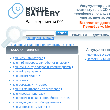
Аккумуляторы / 
клавиатуры / LCD 
телефонов, планшет
многих других э
Ваш код клиента 001
Бесплатная доста
Петербургу, Мо
ГЛАВНАЯ
ДОСТАВКА 
расширенный поиск
/
для промышленного оборудования
/
Hantek
Аккумулятор
КАТАЛОГ ТОВАРОВ
Hantek DSO-10
для GPS-навигаторов
Hantek DSO-12
для mp3 плееров, диктофонов и часов
для RAID-контроллеров и жестких дисков
для WiFi роутеров
для автомобилей
для дома
для домашних питомцев
для ЖК мониторов и телевизоров
для игровых приставок
для источников бесперебойного питания
для медицинского оборудования
для моноблоков и мини ПК