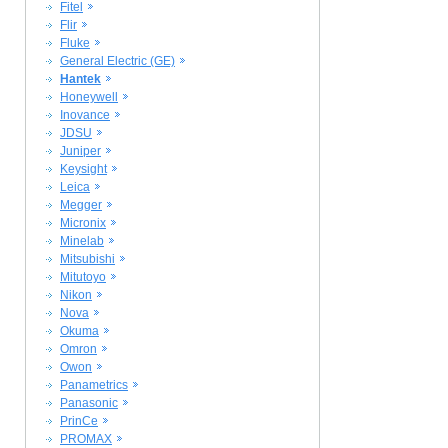
Fitel
Flir
Fluke
General Electric (GE)
Hantek
Honeywell
Inovance
JDSU
Juniper
Keysight
Leica
Megger
Micronix
Minelab
Mitsubishi
Mitutoyo
Nikon
Nova
Okuma
Omron
Owon
Panametrics
Panasonic
PrinCe
PROMAX