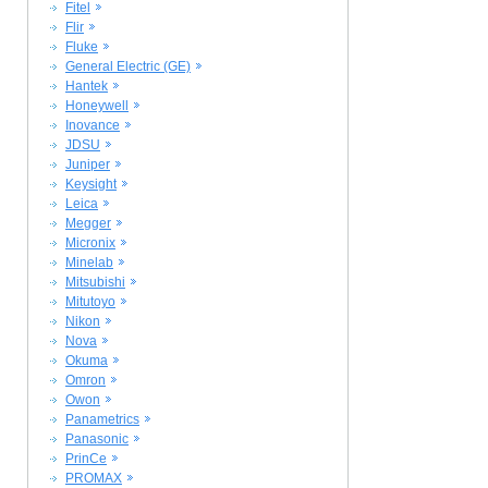
Fitel
Flir
Fluke
General Electric (GE)
Hantek
Honeywell
Inovance
JDSU
Juniper
Keysight
Leica
Megger
Micronix
Minelab
Mitsubishi
Mitutoyo
Nikon
Nova
Okuma
Omron
Owon
Panametrics
Panasonic
PrinCe
PROMAX