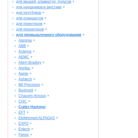
для мышей, клавиатур, пультов
для наушников и акустики
для ноутбуков
для планшетов
для принтеров
для проекторов
для промышленного оборудования
Aaronia
ABB
Acterna
AEMC
Allen-Bradley
Anritsu
Apple
Ashtech
BK Precision
Bushnell
Chauvin-Arnoux
CHC
Cutler-Hammer
EFT
Elektromed ALFAGAS
EXFO
Extech
Fanuc