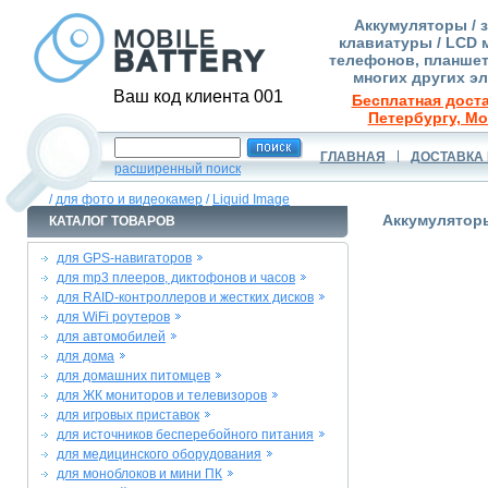
Аккумуляторы / 
клавиатуры / LCD 
телефонов, планшет
многих других э
Ваш код клиента 001
Бесплатная доста
Петербургу, Мо
ГЛАВНАЯ
ДОСТАВКА 
расширенный поиск
/
для фото и видеокамер
/
Liquid Image
Аккумуляторы
КАТАЛОГ ТОВАРОВ
для GPS-навигаторов
для mp3 плееров, диктофонов и часов
для RAID-контроллеров и жестких дисков
для WiFi роутеров
для автомобилей
для дома
для домашних питомцев
для ЖК мониторов и телевизоров
для игровых приставок
для источников бесперебойного питания
для медицинского оборудования
для моноблоков и мини ПК