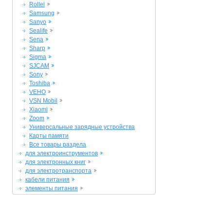
Rollei
Samsung
Sanyo
Sealife
Sena
Sharp
Sigma
SJCAM
Sony
Toshiba
VEHO
VSN Mobil
Xiaomi
Zoom
Универсальные зарядные устройства
Карты памяти
Все товары раздела
для электроинструментов
для электронных книг
для электротранспорта
кабели питания
элементы питания