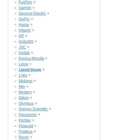
FujiFilm
Garmin
General Electric
GoPro
Hama
Hitachi
HP
Insta360
JVC
Kodak
Konica Minolta
Leica
Liquid Image
Lytro
Midland
Mio
Mystery
Nikon
Olympus
Oregon Scientific
Panasonic
Pentax
Polaroid
Praktica
Ricoh