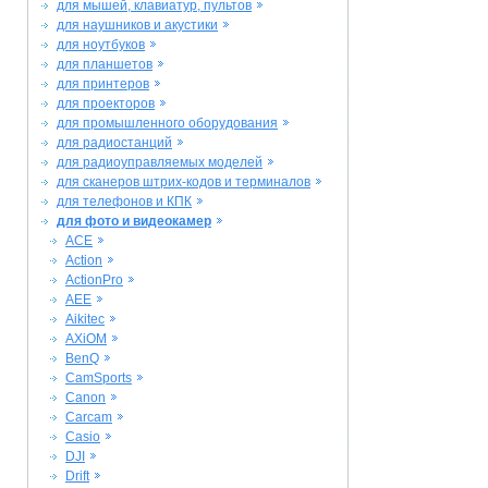
для мышей, клавиатур, пультов
для наушников и акустики
для ноутбуков
для планшетов
для принтеров
для проекторов
для промышленного оборудования
для радиостанций
для радиоуправляемых моделей
для сканеров штрих-кодов и терминалов
для телефонов и КПК
для фото и видеокамер
ACE
Action
ActionPro
AEE
Aikitec
AXiOM
BenQ
CamSports
Canon
Carcam
Casio
DJI
Drift