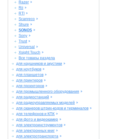
Razer
Rii
RTI
Scanreco
Shure
SONOS
Sony
Trust
Universal
Xsight Touch
Все товары раздела
для наушников и акустики
для ноутбуков
для планшетов
для принтеров
для проекторов
для промышленного оборудования
для радиостанций
для радиоуправляемых моделей
для сканеров штрих-кодов и терминалов
для телефонов и КПК
для фото и видеокамер
для электроинструментов
для электронных книг
для электротранспорта