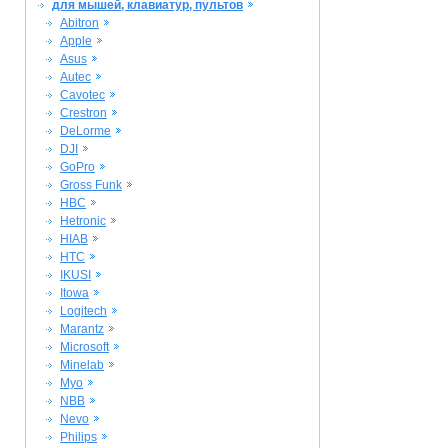
для мышей, клавиатур, пультов
Abitron
Apple
Asus
Autec
Cavotec
Crestron
DeLorme
DJI
GoPro
Gross Funk
HBC
Hetronic
HIAB
HTC
IKUSI
Itowa
Logitech
Marantz
Microsoft
Minelab
Myo
NBB
Nevo
Philips