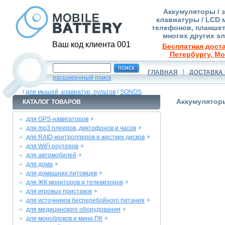
Аккумуляторы / 
клавиатуры / LCD 
телефонов, планшет
многих других э
Ваш код клиента 001
Бесплатная доста
Петербургу, Мо
ГЛАВНАЯ
ДОСТАВКА 
расширенный поиск
/
для мышей, клавиатур, пультов
/
SONOS
Аккумулятор
КАТАЛОГ ТОВАРОВ
для GPS-навигаторов
для mp3 плееров, диктофонов и часов
для RAID-контроллеров и жестких дисков
для WiFi роутеров
для автомобилей
для дома
для домашних питомцев
для ЖК мониторов и телевизоров
для игровых приставок
для источников бесперебойного питания
для медицинского оборудования
для моноблоков и мини ПК