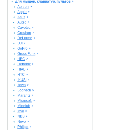
для мышей, клавиатур, пультов
Abitron
Apple
Asus
Autec
Cavotec
Crestron
DeLorme
DJI
GoPro
Gross Funk
HBC
Hetronic
HIAB
HTC
IKUSI
Itowa
Logitech
Marantz
Microsoft
Minelab
Myo
NBB
Nevo
Philips