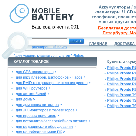
Аккумуляторы / 
клавиатуры / LCD 
телефонов, планшет
многих других э
Ваш код клиента 001
Бесплатная доста
Петербургу, Мо
ГЛАВНАЯ
ДОСТАВКА 
расширенный поиск
/
для мышей, клавиатур, пультов
/
Philips
Купить аккум
КАТАЛОГ ТОВАРОВ
Philips Pronto 
для GPS-навигаторов
Philips Pronto 
для mp3 плееров, диктофонов и часов
Philips Pronto 
для RAID-контроллеров и жестких дисков
Philips Pronto 
для WiFi роутеров
Philips Pronto 
для автомобилей
Philips Pronto 
для дома
Philips Pronto 
для домашних питомцев
Philips Pronto 
для ЖК мониторов и телевизоров
для игровых приставок
для источников бесперебойного питания
для медицинского оборудования
для моноблоков и мини ПК