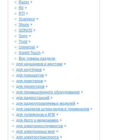
Razer
Rii
RTI
Scanreco
Shure
SONOS
Sony
Trust
Universal
Xsight Touch
Все товары раздела
для наушников и акустики
для ноутбуков
для планшетов
для принтеров
для проекторов
для промышленного оборудования
для радиостанций
для радиоуправляемых моделей
для сканеров штрих-кодов и терминалов
для телефонов и КПК
для фото и видеокамер
для электроинструментов
для электронных книг
для электротранспорта