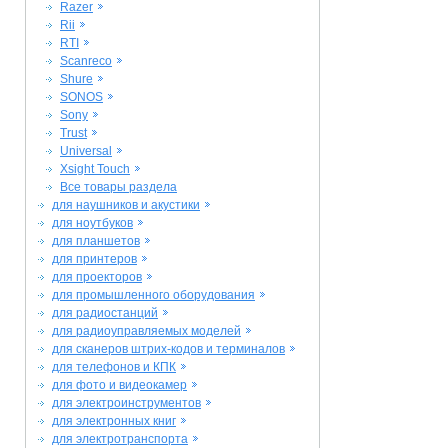
Razer
Rii
RTI
Scanreco
Shure
SONOS
Sony
Trust
Universal
Xsight Touch
Все товары раздела
для наушников и акустики
для ноутбуков
для планшетов
для принтеров
для проекторов
для промышленного оборудования
для радиостанций
для радиоуправляемых моделей
для сканеров штрих-кодов и терминалов
для телефонов и КПК
для фото и видеокамер
для электроинструментов
для электронных книг
для электротранспорта