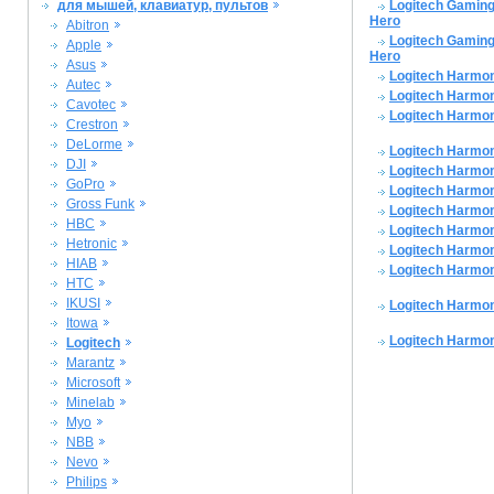
для мышей, клавиатур, пультов
Logitech Gamin
Hero
Abitron
Logitech Gamin
Apple
Hero
Asus
Logitech Harmo
Autec
Logitech Harmo
Cavotec
Logitech Harmon
Crestron
DeLorme
Logitech Harmo
DJI
Logitech Harmon
GoPro
Logitech Harmo
Gross Funk
Logitech Harmo
HBC
Logitech Harmo
Hetronic
Logitech Harmo
HIAB
Logitech Harmo
HTC
IKUSI
Logitech Harmo
Itowa
Logitech Harmo
Logitech
Marantz
Microsoft
Minelab
Myo
NBB
Nevo
Philips