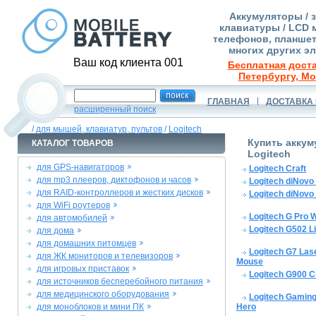
Аккумуляторы / 
клавиатуры / LCD 
телефонов, планшет
многих других э
Ваш код клиента 001
Бесплатная доста
Петербургу, Мо
ГЛАВНАЯ
ДОСТАВКА 
расширенный поиск
/
для мышей, клавиатур, пультов
/
Logitech
Купить аккум
КАТАЛОГ ТОВАРОВ
Logitech
для GPS-навигаторов
Logitech Craft
для mp3 плееров, диктофонов и часов
Logitech diNovo
для RAID-контроллеров и жестких дисков
Logitech diNovo 
для WiFi роутеров
Logitech G Pro 
для автомобилей
Logitech G502 L
для дома
для домашних питомцев
Logitech G7 Las
для ЖК мониторов и телевизоров
Mouse
для игровых приставок
Logitech G900 
для источников бесперебойного питания
для медицинского оборудования
Logitech Gamin
для моноблоков и мини ПК
Hero