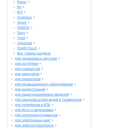
Razer
Rii
RTI
Scanreco
Shure
SONOS
Sony
Trust
Universal
Xsight Touch
Все товары раздела
для наушников и акустики
для ноутбуков
для планшетов
для принтеров
для проекторов
для промышленного оборудования
для радиостанций
для радиоуправляемых моделей
для сканеров штрих-кодов и терминалов
для телефонов и КПК
для фото и видеокамер
для электроинструментов
для электронных книг
для электротранспорта