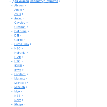
для мышей, клавиатур, пультов
Abitron
Apple
Asus
Autec
Cavotec
Crestron
DeLorme
DJI
GoPro
Gross Funk
HBC
Hetronic
HIAB
HTC
IKUSI
Itowa
Logitech
Marantz
Microsoft
Minelab
Myo
NBB
Nevo
Philips