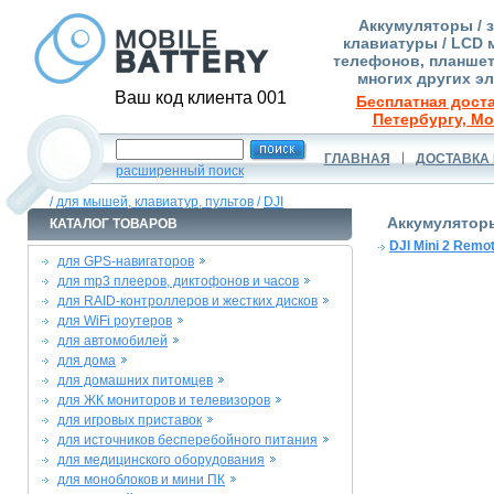
Аккумуляторы / 
клавиатуры / LCD 
телефонов, планшет
многих других э
Ваш код клиента 001
Бесплатная доста
Петербургу, Мо
ГЛАВНАЯ
ДОСТАВКА 
расширенный поиск
/
для мышей, клавиатур, пультов
/
DJI
Аккумуляторы
КАТАЛОГ ТОВАРОВ
DJI Mini 2 Remot
для GPS-навигаторов
для mp3 плееров, диктофонов и часов
для RAID-контроллеров и жестких дисков
для WiFi роутеров
для автомобилей
для дома
для домашних питомцев
для ЖК мониторов и телевизоров
для игровых приставок
для источников бесперебойного питания
для медицинского оборудования
для моноблоков и мини ПК