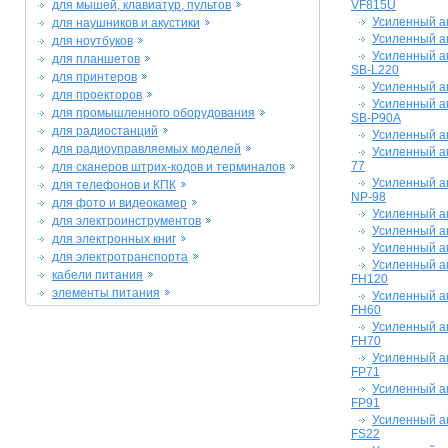
для мышей, клавиатур, пультов
VF815U
Усиленный а
для наушников и акустики
Усиленный а
для ноутбуков
Усиленный а
для планшетов
SB-L220
для принтеров
Усиленный а
для проекторов
Усиленный а
для промышленного оборудования
SB-P90A
для радиостанций
Усиленный а
для радиоуправляемых моделей
Усиленный ак
77
для сканеров штрих-кодов и терминалов
Усиленный а
для телефонов и КПК
NP-98
для фото и видеокамер
Усиленный а
для электроинструментов
Усиленный а
для электронных книг
Усиленный а
для электротранспорта
Усиленный а
кабели питания
FH120
элементы питания
Усиленный а
FH60
Усиленный а
FH70
Усиленный а
FP71
Усиленный а
FP91
Усиленный а
FS22