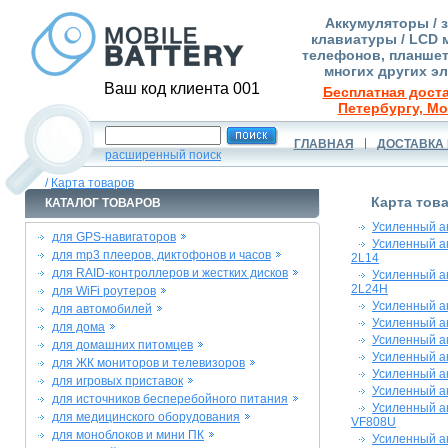
Аккумуляторы / 
клавиатуры / LCD 
телефонов, планшет
многих других э
Ваш код клиента 001
Бесплатная доста
Петербургу, Мо
ГЛАВНАЯ
ДОСТАВКА 
расширенный поиск
/
Карта товаров
Карта тов
КАТАЛОГ ТОВАРОВ
Усиленный а
для GPS-навигаторов
Усиленный а
для mp3 плееров, диктофонов и часов
2L14
для RAID-контроллеров и жестких дисков
Усиленный а
2L24H
для WiFi роутеров
Усиленный а
для автомобилей
Усиленный а
для дома
Усиленный а
для домашних питомцев
Усиленный а
для ЖК мониторов и телевизоров
Усиленный а
для игровых приставок
Усиленный а
для источников бесперебойного питания
Усиленный а
для медицинского оборудования
VF808U
для моноблоков и мини ПК
Усиленный а