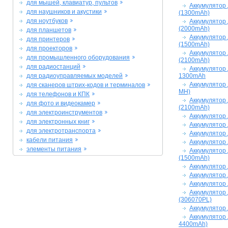
для мышей, клавиатур, пультов
Аккумулятор
для наушников и акустики
(1300mAh)
для ноутбуков
Аккумулятор
(2000mAh)
для планшетов
Аккумулятор 
для принтеров
(1500mAh)
для проекторов
Аккумулятор
для промышленного оборудования
(2100mAh)
для радиостанций
Аккумулятор
для радиоуправляемых моделей
1300mAh
Аккумулятор 
для сканеров штрих-кодов и терминалов
MH)
для телефонов и КПК
Аккумулятор
для фото и видеокамер
(2100mAh)
для электроинструментов
Аккумулятор 
для электронных книг
Аккумулятор 
для электротранспорта
Аккумулятор
кабели питания
Аккумулятор
элементы питания
Аккумулятор
(1500mAh)
Аккумулятор
Аккумулятор
Аккумулятор
Аккумулятор 
(306070PL)
Аккумулятор 
Аккумулятор 
4400mAh)