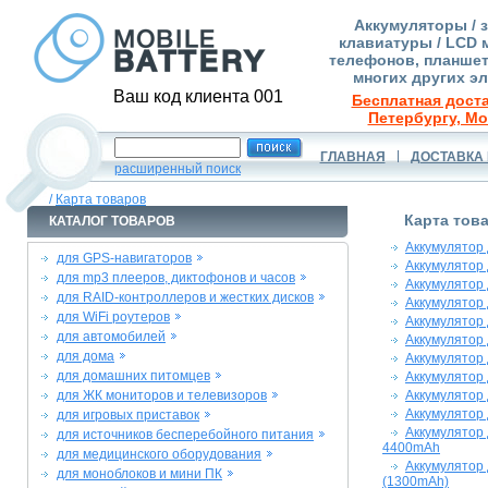
Аккумуляторы / 
клавиатуры / LCD 
телефонов, планшет
многих других э
Ваш код клиента 001
Бесплатная доста
Петербургу, Мо
ГЛАВНАЯ
ДОСТАВКА 
расширенный поиск
/
Карта товаров
Карта тов
КАТАЛОГ ТОВАРОВ
Аккумулятор 
для GPS-навигаторов
Аккумулятор 
для mp3 плееров, диктофонов и часов
Аккумулятор 
для RAID-контроллеров и жестких дисков
Аккумулятор 
для WiFi роутеров
Аккумулятор 
для автомобилей
Аккумулятор 
для дома
Аккумулятор 
для домашних питомцев
Аккумулятор 
для ЖК мониторов и телевизоров
Аккумулятор 
Аккумулятор 
для игровых приставок
Аккумулятор 
для источников бесперебойного питания
4400mAh
для медицинского оборудования
Аккумулятор 
для моноблоков и мини ПК
(1300mAh)