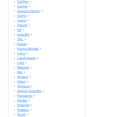
FujiFilm
Garmin
General Electric
GoPro
Hama
Hitachi
HP
Insta360
JVC
Kodak
Konica Minolta
Leica
Liquid Image
Lytro
Midland
Mio
Mystery
Nikon
Olympus
Oregon Scientific
Panasonic
Pentax
Polaroid
Praktica
Ricoh