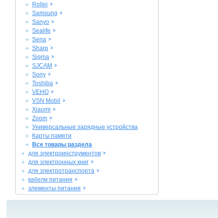
Rollei
Samsung
Sanyo
Sealife
Sena
Sharp
Sigma
SJCAM
Sony
Toshiba
VEHO
VSN Mobil
Xiaomi
Zoom
Универсальные зарядные устройства
Карты памяти
Все товары раздела
для электроинструментов
для электронных книг
для электротранспорта
кабели питания
элементы питания