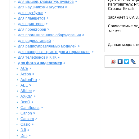
Цвет товара: че
для мышей, клавиатур, пультов
Изготовитель: Pit
для наушников и акустики
Страна: Китай
для ноутбуков
Заряжает 3.6V, 3.
для планшетов
для принтеров
Совместимые мо
для проекторов
NP-BY1
для промышленного оборудования
для радиостанций
Данная модель п
для радиоуправляемых моделей
для сканеров штрих-кодов и терминалов
для телефонов и КПК
для фото и видеокамер
ACE
Action
ActionPro
AEE
Aikitec
AXiOM
BenQ
CamSports
Canon
Carcam
Casio
DJI
Drift