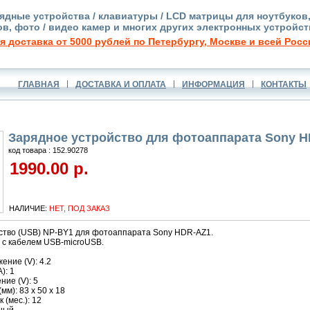
ядные устройства / клавиатуры / LCD матрицы для ноутбуков
в, фото / видео камер и многих других электронных устройст
я доставка от 5000 рублей по Петербургу, Москве и всей Росс
ГЛАВНАЯ
ДОСТАВКА И ОПЛАТА
ИНФОРМАЦИЯ
КОНТАКТЫ
Зарядное устройство для фотоаппарата Sony H
код товара : 152.90278
1990.00 р.
НАЛИЧИЕ:
НЕТ, ПОД ЗАКАЗ
ство (USB) NP-BY1 для фотоаппарата Sony HDR-AZ1.
 с кабелем USB-microUSB.
ние (V): 4.2
): 1
ие (V): 5
м): 83 x 50 x 18
 (мес.): 12