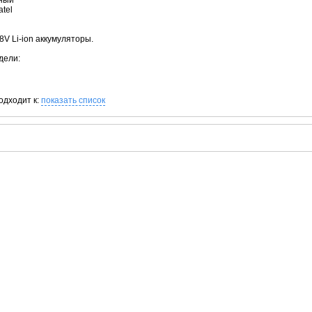
рный
atel
8V Li-ion аккумуляторы.
дели:
одходит к:
показать список