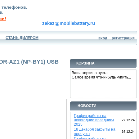
, телефонов,
в.
ии!
zakaz
mobilebattery.ru
СТАНЬ ДИЛЕРОМ
вход
регистрация
DR-AZ1 (NP-BY1) USB
КОРЗИНА
Ваша корзина пуста.
Самое время что-нибудь купить...
НОВОСТИ
График работы на
новогодние праздники
27.12.24
2025
18 Декабря закрыты на
16.12.24
переучет
График работы на