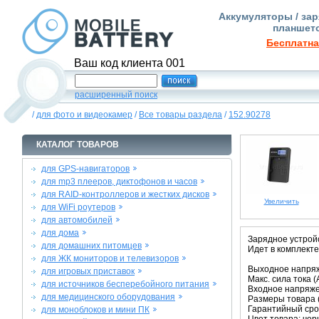
Аккумуляторы / зар
планшето
Бесплатна
Ваш код клиента 001
расширенный поиск
/
для фото и видеокамер
/
Все товары раздела
/
152.90278
КАТАЛОГ ТОВАРОВ
для GPS-навигаторов
для mp3 плееров, диктофонов и часов
для RAID-контроллеров и жестких дисков
Увеличить
для WiFi роутеров
для автомобилей
для дома
Зарядное устрой
для домашних питомцев
Идет в комплекте
для ЖК мониторов и телевизоров
Выходное напряже
для игровых приставок
Макс. сила тока (A
для источников бесперебойного питания
Входное напряжен
для медицинского оборудования
Размеры товара (м
Гарантийный срок
для моноблоков и мини ПК