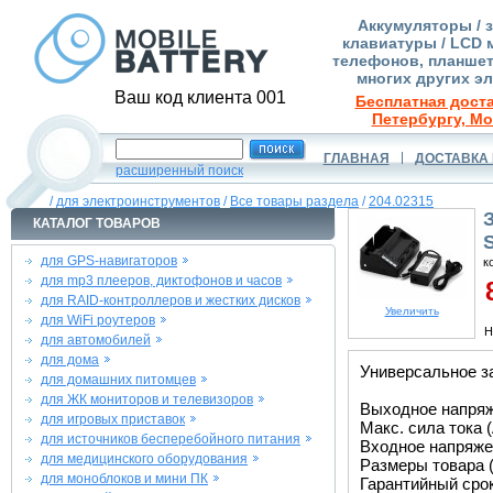
Аккумуляторы / 
клавиатуры / LCD 
телефонов, планшет
многих других э
Ваш код клиента 001
Бесплатная доста
Петербургу, Мо
ГЛАВНАЯ
ДОСТАВКА 
расширенный поиск
/
для электроинструментов
/
Все товары раздела
/
204.02315
КАТАЛОГ ТОВАРОВ
для GPS-навигаторов
к
для mp3 плееров, диктофонов и часов
8
для RAID-контроллеров и жестких дисков
Увеличить
для WiFi роутеров
Н
для автомобилей
для дома
Универсальное з
для домашних питомцев
для ЖК мониторов и телевизоров
Выходное напряже
для игровых приставок
Макс. сила тока (
для источников бесперебойного питания
Входное напряжен
для медицинского оборудования
Размеры товара (
для моноблоков и мини ПК
Гарантийный срок 