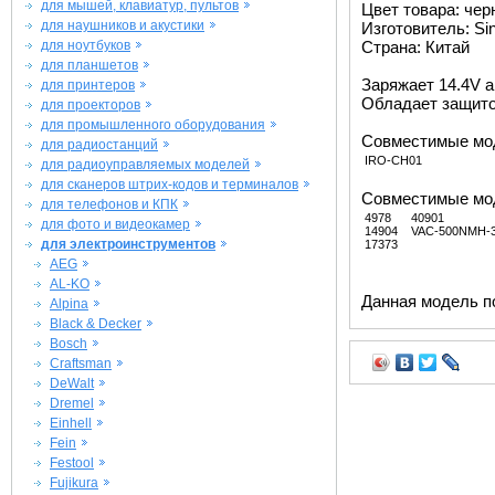
для мышей, клавиатур, пультов
Цвет товара: че
для наушников и акустики
Изготовитель: Si
для ноутбуков
Страна: Китай
для планшетов
Заряжает 14.4V а
для принтеров
Обладает защито
для проекторов
для промышленного оборудования
Совместимые мод
для радиостанций
IRO-CH01
для радиоуправляемых моделей
для сканеров штрих-кодов и терминалов
Совместимые мод
для телефонов и КПК
4978
40901
для фото и видеокамер
14904
VAC-500NMH-
для электроинструментов
17373
AEG
AL-KO
Данная модель п
Alpina
Black & Decker
Bosch
Craftsman
DeWalt
Dremel
Einhell
Fein
Festool
Fujikura