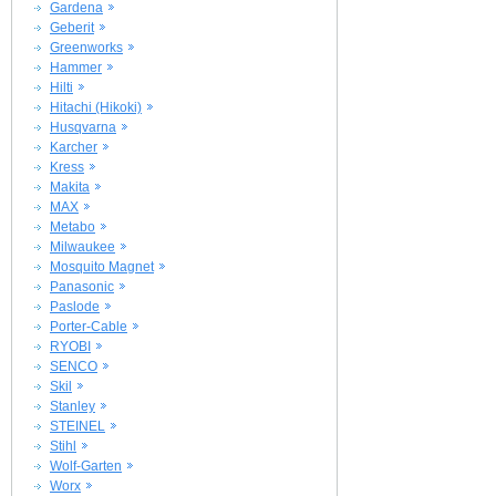
Gardena
Geberit
Greenworks
Hammer
Hilti
Hitachi (Hikoki)
Husqvarna
Karcher
Kress
Makita
MAX
Metabo
Milwaukee
Mosquito Magnet
Panasonic
Paslode
Porter-Cable
RYOBI
SENCO
Skil
Stanley
STEINEL
Stihl
Wolf-Garten
Worx