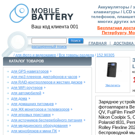
Аккумуляторы / 
клавиатуры / LCD 
телефонов, планшет
многих других э
Ваш код клиента 001
Бесплатная доста
Петербургу, Мо
ГЛАВНАЯ
ДОСТАВКА 
расширенный поиск
/
для фото и видеокамер
/
Все товары раздела
/
152.90305
КАТАЛОГ ТОВАРОВ
L
для GPS-навигаторов
к
для mp3 плееров, диктофонов и часов
1
для RAID-контроллеров и жестких дисков
Увеличить
для WiFi роутеров
Н
для автомобилей
для дома
Зарядное устройс
для домашних питомцев
фотоаппарата BenQ
для ЖК мониторов и телевизоров
QV, FujiFilm Fine
для игровых приставок
Nikon Coolpix S, 
для источников бесперебойного питания
Polaroid t831, Pen
для медицинского оборудования
Rolley Flexline 2
для моноблоков и мини ПК
беспроводной м