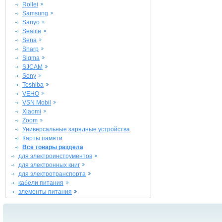
Rollei
Samsung
Sanyo
Sealife
Sena
Sharp
Sigma
SJCAM
Sony
Toshiba
VEHO
VSN Mobil
Xiaomi
Zoom
Универсальные зарядные устройства
Карты памяти
Все товары раздела
для электроинструментов
для электронных книг
для электротранспорта
кабели питания
элементы питания