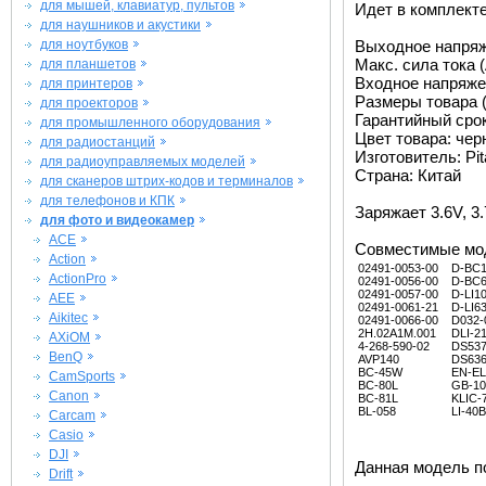
для мышей, клавиатур, пультов
Идет в комплект
для наушников и акустики
для ноутбуков
Выходное напряже
Макс. сила тока (
для планшетов
Входное напряжен
для принтеров
Размеры товара (
для проекторов
Гарантийный срок 
для промышленного оборудования
Цвет товара: че
для радиостанций
Изготовитель: Pit
для радиоуправляемых моделей
Страна: Китай
для сканеров штрих-кодов и терминалов
для телефонов и КПК
Заряжает 3.6V, 3.
для фото и видеокамер
ACE
Совместимые мо
Action
02491-0053-00
D-BC
ActionPro
02491-0056-00
D-BC
02491-0057-00
D-LI1
AEE
02491-0061-21
D-LI6
Aikitec
02491-0066-00
D032-
2H.02A1M.001
DLI-2
AXiOM
4-268-590-02
DS53
BenQ
AVP140
DS63
BC-45W
EN-EL
CamSports
BC-80L
GB-10
Canon
BC-81L
KLIC-
BL-058
LI-40B
Carcam
Casio
DJI
Данная модель п
Drift