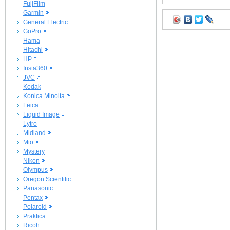
FujiFilm
Garmin
General Electric
GoPro
Hama
Hitachi
HP
Insta360
JVC
Kodak
Konica Minolta
Leica
Liquid Image
Lytro
Midland
Mio
Mystery
Nikon
Olympus
Oregon Scientific
Panasonic
Pentax
Polaroid
Praktica
Ricoh