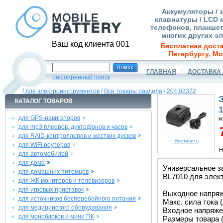
Аккумуляторы / 
клавиатуры / LCD 
телефонов, планшет
многих других э
Ваш код клиента 001
Бесплатная доста
Петербургу, Мо
ГЛАВНАЯ
ДОСТАВКА 
расширенный поиск
/
для электроинструментов
/
Все товары раздела
/
204.02372
КАТАЛОГ ТОВАРОВ
для GPS-навигаторов
к
для mp3 плееров, диктофонов и часов
7
для RAID-контроллеров и жестких дисков
Увеличить
для WiFi роутеров
Н
для автомобилей
для дома
Универсальное за
для домашних питомцев
BL7010 для элект
для ЖК мониторов и телевизоров
для игровых приставок
Выходное напряже
для источников бесперебойного питания
Макс. сила тока (
для медицинского оборудования
Входное напряжен
для моноблоков и мини ПК
Размеры товара (