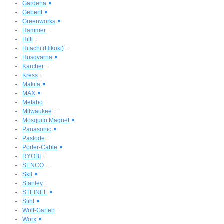
Gardena
Geberit
Greenworks
Hammer
Hilti
Hitachi (Hikoki)
Husqvarna
Karcher
Kress
Makita
MAX
Metabo
Milwaukee
Mosquito Magnet
Panasonic
Paslode
Porter-Cable
RYOBI
SENCO
Skil
Stanley
STEINEL
Stihl
Wolf-Garten
Worx