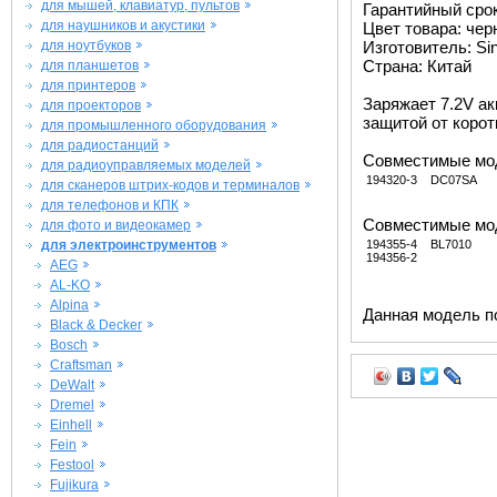
для мышей, клавиатур, пультов
Гарантийный срок 
для наушников и акустики
Цвет товара: че
для ноутбуков
Изготовитель: Si
Страна: Китай
для планшетов
для принтеров
Заряжает 7.2V ак
для проекторов
защитой от корот
для промышленного оборудования
для радиостанций
Совместимые мод
для радиоуправляемых моделей
194320-3
DC07SA
для сканеров штрих-кодов и терминалов
для телефонов и КПК
Совместимые мод
для фото и видеокамер
для электроинструментов
194355-4
BL7010
194356-2
AEG
AL-KO
Alpina
Данная модель п
Black & Decker
Bosch
Craftsman
DeWalt
Dremel
Einhell
Fein
Festool
Fujikura