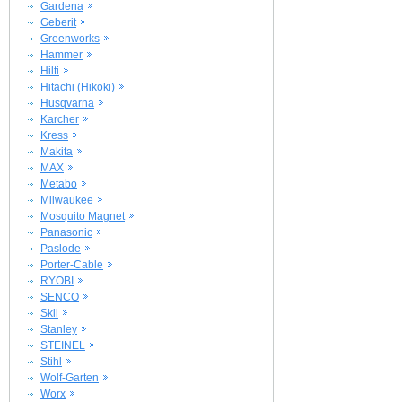
Gardena
Geberit
Greenworks
Hammer
Hilti
Hitachi (Hikoki)
Husqvarna
Karcher
Kress
Makita
MAX
Metabo
Milwaukee
Mosquito Magnet
Panasonic
Paslode
Porter-Cable
RYOBI
SENCO
Skil
Stanley
STEINEL
Stihl
Wolf-Garten
Worx