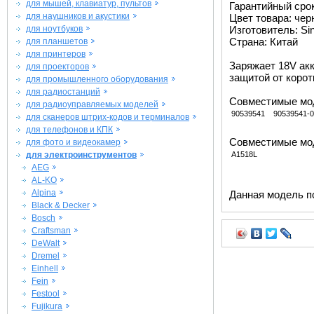
для мышей, клавиатур, пультов
Гарантийный срок 
для наушников и акустики
Цвет товара: че
для ноутбуков
Изготовитель: Si
Страна: Китай
для планшетов
для принтеров
Заряжает 18V акк
для проекторов
защитой от корот
для промышленного оборудования
для радиостанций
Совместимые мод
для радиоуправляемых моделей
90539541
90539541-
для сканеров штрих-кодов и терминалов
для телефонов и КПК
Совместимые мод
для фото и видеокамер
для электроинструментов
A1518L
AEG
AL-KO
Alpina
Данная модель п
Black & Decker
Bosch
Craftsman
DeWalt
Dremel
Einhell
Fein
Festool
Fujikura