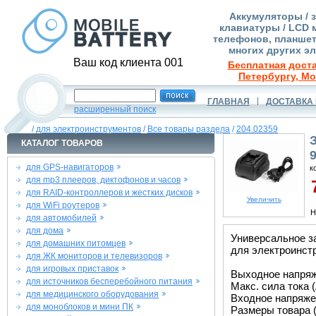
Аккумуляторы / 
клавиатуры / LCD 
телефонов, планшет
многих других э
Ваш код клиента 001
Бесплатная доста
Петербургу, Мо
ГЛАВНАЯ
ДОСТАВКА 
расширенный поиск
/
для электроинструментов
/
Все товары раздела
/
204.02359
КАТАЛОГ ТОВАРОВ
для GPS-навигаторов
к
для mp3 плееров, диктофонов и часов
7
для RAID-контроллеров и жестких дисков
Увеличить
для WiFi роутеров
Н
для автомобилей
для дома
Универсальное за
для домашних питомцев
для электроинстр
для ЖК мониторов и телевизоров
для игровых приставок
Выходное напряже
для источников бесперебойного питания
Макс. сила тока (
для медицинского оборудования
Входное напряжен
для моноблоков и мини ПК
Размеры товара (