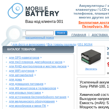
Аккумуляторы / 
клавиатуры / LCD 
телефонов, планшет
многих других э
Ваш код клиента 001
Бесплатная доста
Петербургу, Мо
ГЛАВНАЯ
ДОСТАВКА 
расширенный поиск
/
для фото и видеокамер
/
Все товары раздела
/
051.90264
КАТАЛОГ ТОВАРОВ
для GPS-навигаторов
к
для mp3 плееров, диктофонов и часов
9
для RAID-контроллеров и жестких дисков
Увеличить
для WiFi роутеров
Н
для автомобилей
для дома
Усиленный аккум
для домашних питомцев
Sony PMW-100, 15
для ЖК мониторов и телевизоров
для игровых приставок
Химический состав
для источников бесперебойного питания
Выходное напряже
для медицинского оборудования
Емкость (mAh): 5
для моноблоков и мини ПК
Мощность аккуму