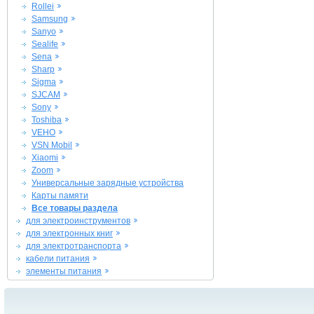
Rollei
Samsung
Sanyo
Sealife
Sena
Sharp
Sigma
SJCAM
Sony
Toshiba
VEHO
VSN Mobil
Xiaomi
Zoom
Универсальные зарядные устройства
Карты памяти
Все товары раздела
для электроинструментов
для электронных книг
для электротранспорта
кабели питания
элементы питания