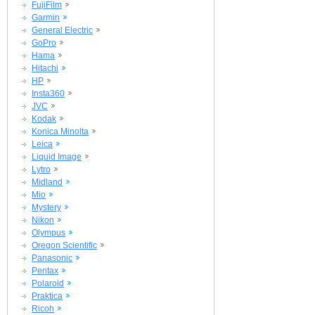
FujiFilm
Garmin
General Electric
GoPro
Hama
Hitachi
HP
Insta360
JVC
Kodak
Konica Minolta
Leica
Liquid Image
Lytro
Midland
Mio
Mystery
Nikon
Olympus
Oregon Scientific
Panasonic
Pentax
Polaroid
Praktica
Ricoh