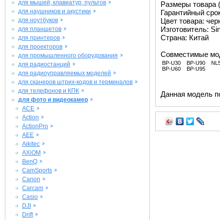
для мышей, клавиатур, пультов
Размеры товара (м
для наушников и акустики
Гарантийный срок 
для ноутбуков
Цвет товара: че
Изготовитель: Si
для планшетов
Страна: Китай
для принтеров
для проекторов
Совместимые мо
для промышленного оборудования
BP-U30
BP-U90
NL5
для радиостанций
BP-U60
BP-U95
для радиоуправляемых моделей
для сканеров штрих-кодов и терминалов
для телефонов и КПК
Данная модель п
для фото и видеокамер
ACE
Action
ActionPro
AEE
Aikitec
AXiOM
BenQ
CamSports
Canon
Carcam
Casio
DJI
Drift