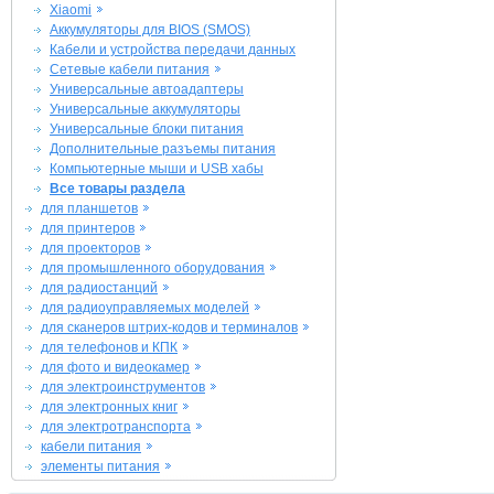
Xiaomi
Аккумуляторы для BIOS (SMOS)
Кабели и устройства передачи данных
Сетевые кабели питания
Универсальные автоадаптеры
Универсальные аккумуляторы
Универсальные блоки питания
Дополнительные разъемы питания
Компьютерные мыши и USB хабы
Все товары раздела
для планшетов
для принтеров
для проекторов
для промышленного оборудования
для радиостанций
для радиоуправляемых моделей
для сканеров штрих-кодов и терминалов
для телефонов и КПК
для фото и видеокамер
для электроинструментов
для электронных книг
для электротранспорта
кабели питания
элементы питания