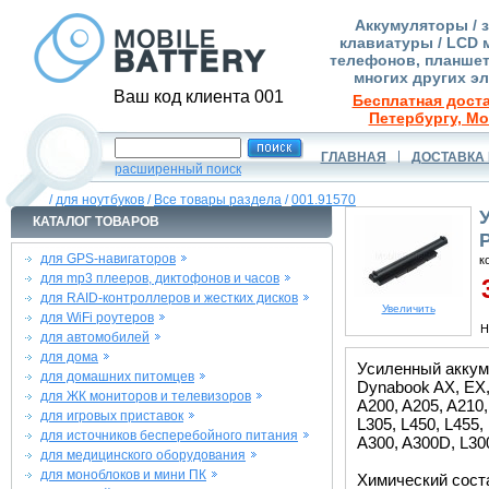
Аккумуляторы / 
клавиатуры / LCD 
телефонов, планшет
многих других э
Ваш код клиента 001
Бесплатная доста
Петербургу, Мо
ГЛАВНАЯ
ДОСТАВКА 
расширенный поиск
/
для ноутбуков
/
Все товары раздела
/
001.91570
КАТАЛОГ ТОВАРОВ
для GPS-навигаторов
к
для mp3 плееров, диктофонов и часов
3
для RAID-контроллеров и жестких дисков
Увеличить
для WiFi роутеров
Н
для автомобилей
для дома
Усиленный аккум
для домашних питомцев
Dynabook AX, EX, S
для ЖК мониторов и телевизоров
A200, A205, A210,
для игровых приставок
L305, L450, L455, 
для источников бесперебойного питания
A300, A300D, L300
для медицинского оборудования
для моноблоков и мини ПК
Химический состав