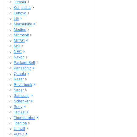
Jumper
Kohjinsha
Lenovo
LG
Machenike
Medion
Microsoft
MiTAC
MSI
NEC
Nexoc
Packard Bell
Panasonic
Quanta
Razer
Roverbook
Sager
Samsung
Schenker
Sony
Teclast
Thunderobot
Toshiba
Uniwill
VOYO