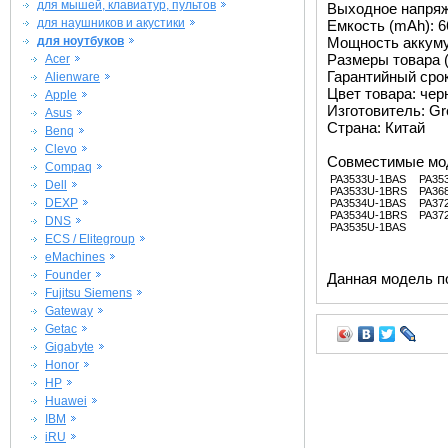
для мышей, клавиатур, пультов
Выходное напряже
для наушников и акустики
Емкость (mAh): 6
для ноутбуков
Мощность аккуму
Размеры товара (
Acer
Гарантийный срок 
Alienware
Цвет товара: че
Apple
Изготовитель: G
Asus
Страна: Китай
Benq
Clevo
Совместимые мо
Compaq
PA3533U-1BAS
PA35
Dell
PA3533U-1BRS
PA36
DEXP
PA3534U-1BAS
PA37
PA3534U-1BRS
PA37
DNS
PA3535U-1BAS
ECS / Elitegroup
eMachines
Founder
Данная модель п
Fujitsu Siemens
Gateway
Getac
Gigabyte
Honor
HP
Huawei
IBM
iRU