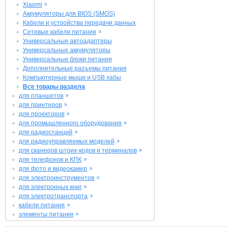
Xiaomi
Аккумуляторы для BIOS (SMOS)
Кабели и устройства передачи данных
Сетевые кабели питания
Универсальные автоадаптеры
Универсальные аккумуляторы
Универсальные блоки питания
Дополнительные разъемы питания
Компьютерные мыши и USB хабы
Все товары раздела
для планшетов
для принтеров
для проекторов
для промышленного оборудования
для радиостанций
для радиоуправляемых моделей
для сканеров штрих-кодов и терминалов
для телефонов и КПК
для фото и видеокамер
для электроинструментов
для электронных книг
для электротранспорта
кабели питания
элементы питания