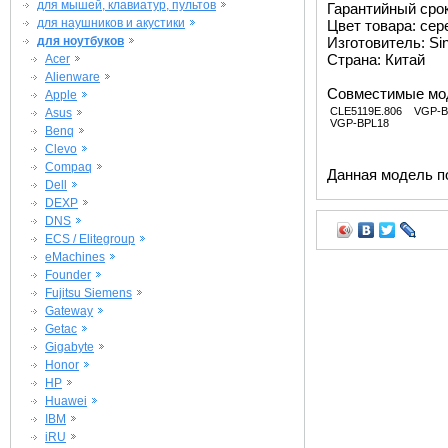
для мышей, клавиатур, пультов
Гарантийный срок 
для наушников и акустики
Цвет товара: се
для ноутбуков
Изготовитель: Si
Страна: Китай
Acer
Alienware
Совместимые мо
Apple
CLE5119E.806
VGP-B
Asus
VGP-BPL18
Benq
Clevo
Compaq
Данная модель п
Dell
DEXP
DNS
ECS / Elitegroup
eMachines
Founder
Fujitsu Siemens
Gateway
Getac
Gigabyte
Honor
HP
Huawei
IBM
iRU