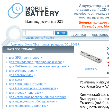
Аккумуляторы / 
клавиатуры / LCD 
телефонов, планшет
многих других э
Ваш код клиента 001
Бесплатная доста
Петербургу, Мо
ГЛАВНАЯ
ДОСТАВКА 
расширенный поиск
/
для ноутбуков
/
Все товары раздела
/
001.90497
КАТАЛОГ ТОВАРОВ
для GPS-навигаторов
к
для mp3 плееров, диктофонов и часов
7
для RAID-контроллеров и жестких дисков
Увеличить
для WiFi роутеров
Н
для автомобилей
для дома
Усиленный аккум
для домашних питомцев
ноутбука Sony V
для ЖК мониторов и телевизоров
для игровых приставок
Химический состав
для источников бесперебойного питания
Выходное напряже
для медицинского оборудования
Емкость (mAh): 4
для моноблоков и мини ПК
Мощность аккуму