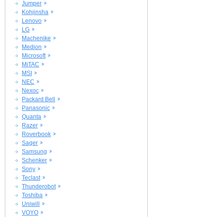
Jumper
Kohjinsha
Lenovo
LG
Machenike
Medion
Microsoft
MiTAC
MSI
NEC
Nexoc
Packard Bell
Panasonic
Quanta
Razer
Roverbook
Sager
Samsung
Schenker
Sony
Teclast
Thunderobot
Toshiba
Uniwill
VOYO