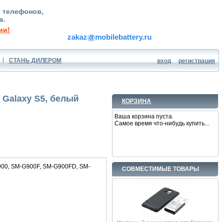
, телефонов,
в.
ии!
zakaz
mobilebattery.ru
СТАНЬ ДИЛЕРОМ
вход
регистрация
Galaxy S5, белый
КОРЗИНА
Ваша корзина пуста.
Самое время что-нибудь купить...
900, SM-G900F, SM-G900FD, SM-
СОВМЕСТИМЫЕ ТОВАРЫ