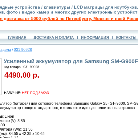
ядные устройства / клавиатуры / LCD матрицы для ноутбуков
в, фото / видео камер и многих других электронных устройст
я доставка от 5000 рублей по Петербургу, Москве и всей Росс
ГЛАВНАЯ
ДОСТАВКА И ОПЛАТА
ИНФОРМАЦИЯ
КОНТАКТЫ
аздела
/
031.90928
Усиленный аккумулятор для Samsung SM-G900F 
код товара : 031.90928
4490.00 р.
НАЛИЧИЕ:
НЕТ, ПОД ЗАКАЗ
улятор (батарея) для сотового телефона Samsung Galaxy S5 (GT-i9600, SM-G
аккумулятор толще стандартного, в комплекте идет дополнительная крышка.
: Li-ion
ние (V): 3.85
600
ятора (Wh): 21.56
м): 84.55 x 42.35 x 10.65