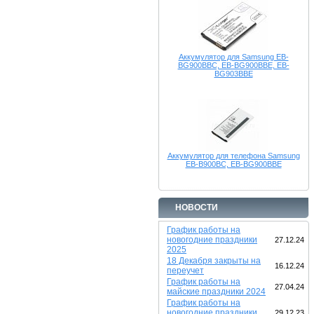
Аккумулятор для Samsung EB-
BG900BBC, EB-BG900BBE, EB-
BG903BBE
Аккумулятор для телефона Samsung
EB-B900BC, EB-BG900BBE
НОВОСТИ
График работы на
новогодние праздники
27.12.24
2025
18 Декабря закрыты на
16.12.24
переучет
График работы на
27.04.24
майские праздники 2024
График работы на
новогодние праздники
29.12.23