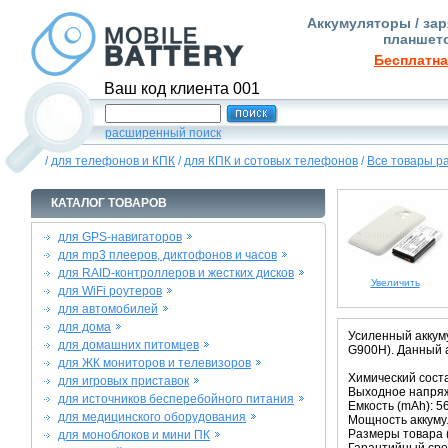
Аккумуляторы / зар
планшето
Бесплатна
Ваш код клиента 001
расширенный поиск
/
для телефонов и КПК
/
для КПК и сотовых телефонов
/
Все товары р
КАТАЛОГ ТОВАРОВ
для GPS-навигаторов
для mp3 плееров, диктофонов и часов
для RAID-контроллеров и жестких дисков
Увеличить
для WiFi роутеров
для автомобилей
для дома
Усиленный аккум
для домашних питомцев
G900H). Данный 
для ЖК мониторов и телевизоров
Химический состав
для игровых приставок
Выходное напряже
для источников бесперебойного питания
Емкость (mAh): 5
для медицинского оборудования
Мощность аккумул
Размеры товара (м
для моноблоков и мини ПК