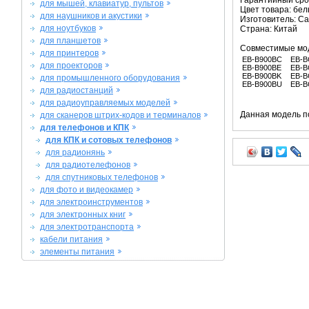
Гарантийный срок
для мышей, клавиатур, пультов
Цвет товара: бе
для наушников и акустики
Изготовитель: C
для ноутбуков
Страна: Китай
для планшетов
Совместимые мо
для принтеров
EB-B900BC
EB-B
для проекторов
EB-B900BE
EB-B
EB-B900BK
EB-B
для промышленного оборудования
EB-B900BU
EB-B
для радиостанций
для радиоуправляемых моделей
Данная модель п
для сканеров штрих-кодов и терминалов
для телефонов и КПК
для КПК и сотовых телефонов
для радионянь
для радиотелефонов
для спутниковых телефонов
для фото и видеокамер
для электроинструментов
для электронных книг
для электротранспорта
кабели питания
элементы питания