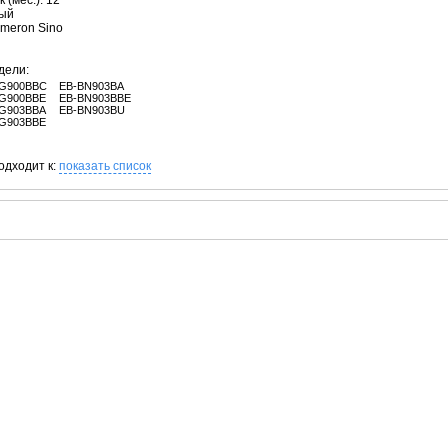
 (мес.): 12
лый
ameron Sino
дели:
G900BBC
EB-BN903BA
G900BBE
EB-BN903BBE
G903BBA
EB-BN903BU
G903BBE
одходит к:
показать список