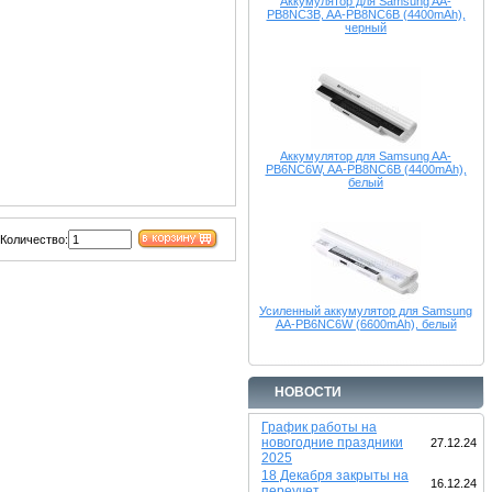
Аккумулятор для Samsung AA-
PB8NC3B, AA-PB8NC6B (4400mAh),
черный
Аккумулятор для Samsung AA-
PB6NC6W, AA-PB8NC6B (4400mAh),
белый
Количество:
Усиленный аккумулятор для Samsung
AA-PB6NC6W (6600mAh), белый
НОВОСТИ
График работы на
новогодние праздники
27.12.24
2025
18 Декабря закрыты на
16.12.24
переучет