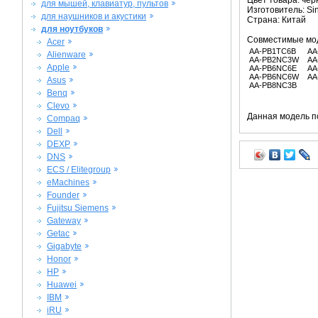
Цвет товара: че
для мышей, клавиатур, пультов
Изготовитель: Si
для наушников и акустики
Страна: Китай
для ноутбуков
Совместимые мо
Acer
AA-PB1TC6B
AA
Alienware
AA-PB2NC3W
AA
Apple
AA-PB6NC6E
AA
AA-PB6NC6W
AA
Asus
AA-PB8NC3B
Benq
Clevo
Данная модель п
Compaq
Dell
DEXP
DNS
ECS / Elitegroup
eMachines
Founder
Fujitsu Siemens
Gateway
Getac
Gigabyte
Honor
HP
Huawei
IBM
iRU