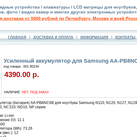
ядные устройства / клавиатуры / LCD матрицы для ноутбуков
в, фото / видео камер и многих других электронных устройст
я доставка от 5000 рублей по Петербургу, Москве и всей Росс
ГЛАВНАЯ
ДОСТАВКА И ОПЛАТА
ИНФОРМАЦИЯ
КОНТАКТЫ
Усиленный аккумулятор для Samsung AA-PB8NC
код товара : 001.90234
4390.00 р.
НАЛИЧИЕ:
НЕТ, ПОД ЗАКАЗ
улятор (батарея) AA-PB8NC6B для ноутбука Samsung N110, N120, N127, N128,
0, NC310, ND10, NP серии.
: Li-ion
ние (V): 11.1
600
ятора (Wh): 73.26
 (мес.): 12