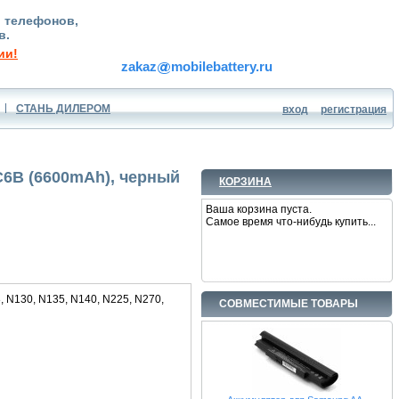
, телефонов,
в.
ии!
zakaz
mobilebattery.ru
СТАНЬ ДИЛЕРОМ
вход
регистрация
6B (6600mAh), черный
КОРЗИНА
Ваша корзина пуста.
Самое время что-нибудь купить...
 N130, N135, N140, N225, N270,
СОВМЕСТИМЫЕ ТОВАРЫ