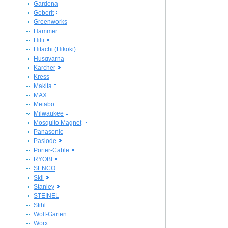
Gardena
Geberit
Greenworks
Hammer
Hilti
Hitachi (Hikoki)
Husqvarna
Karcher
Kress
Makita
MAX
Metabo
Milwaukee
Mosquito Magnet
Panasonic
Paslode
Porter-Cable
RYOBI
SENCO
Skil
Stanley
STEINEL
Stihl
Wolf-Garten
Worx