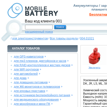
Аккумуляторы / зар
планшето
Бесплатна
Ваш код клиента 001
расширенный поиск
/
для электроинструментов
/
Все товары раздела
/
004.01021
КАТАЛОГ ТОВАРОВ
для GPS-навигаторов
для mp3 плееров, диктофонов и часов
для RAID-контроллеров и жестких дисков
Увеличить
для WiFi роутеров
для автомобилей
для дома
Усиленный аккуму
для домашних питомцев
DK, JR, LS, ML, S
для ЖК мониторов и телевизоров
Химический соста
для игровых приставок
Выходное напряж
для источников бесперебойного питания
Емкость (mAh): 3
для медицинского оборудования
Мощность аккумул
Гарантийный срок
для моноблоков и мини ПК