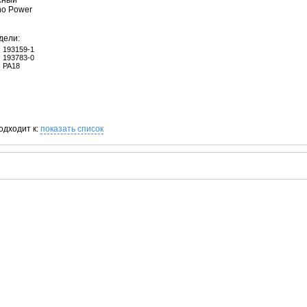
сный
no Power
дели:
193159-1
193783-0
PA18
одходит к:
показать список