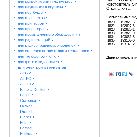
Цвет товара: кра
для мышей, клавиатур, пультов
Изготовитель: Si
для наушников и акустики
Страна: Китай
для ноутбуков
Совместимые мо
для планшетов
1820
192826-5
для принтеров
1822
192827-3
для проекторов
1823
192828-1
1833
192829-9
для промышленного оборудования
1834
193061-8
для радиостанций
1835
193102-0
1835F
193140-2
для радиоуправляемых моделей
для сканеров штрих-кодов и терминалов
для телефонов и КПК
Данная модель п
для фото и видеокамер
для электроинструментов
AEG
AL-KO
Alpina
Black & Decker
Bosch
Craftsman
DeWalt
Dremel
Einhell
Fein
Festool
Fujikura