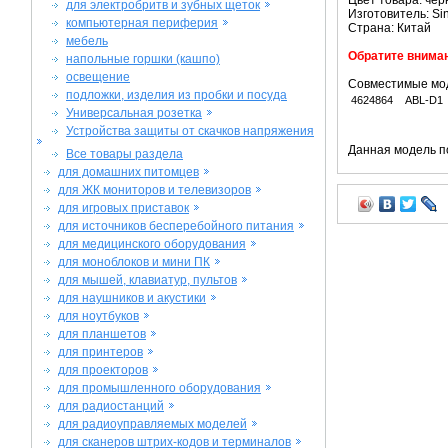
Цвет товара: че
для электробритв и зубных щеток
Изготовитель: Si
компьютерная периферия
Страна: Китай
мебель
Обратите вниман
напольные горшки (кашпо)
освещение
Совместимые мо
подложки, изделия из пробки и посуда
4624864
ABL-D1
Универсальная розетка
Устройства защиты от скачков напряжения
Данная модель п
Все товары раздела
для домашних питомцев
для ЖК мониторов и телевизоров
для игровых приставок
для источников бесперебойного питания
для медицинского оборудования
для моноблоков и мини ПК
для мышей, клавиатур, пультов
для наушников и акустики
для ноутбуков
для планшетов
для принтеров
для проекторов
для промышленного оборудования
для радиостанций
для радиоуправляемых моделей
для сканеров штрих-кодов и терминалов