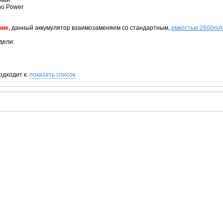
рный
no Power
ие,
данный аккумулятор взаимозаменяем со стандартным,
емкостью 2600mA
дели:
одходит к:
показать список