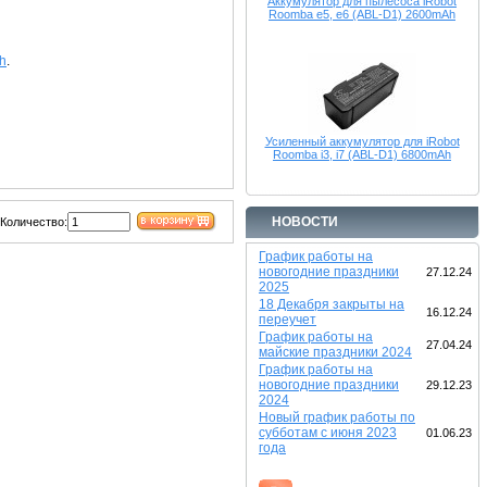
Аккумулятор для пылесоса iRobot
Roomba e5, e6 (ABL-D1) 2600mAh
h
.
Усиленный аккумулятор для iRobot
Roomba i3, i7 (ABL-D1) 6800mAh
НОВОСТИ
Количество:
График работы на
новогодние праздники
27.12.24
2025
18 Декабря закрыты на
16.12.24
переучет
График работы на
27.04.24
майские праздники 2024
График работы на
новогодние праздники
29.12.23
2024
Новый график работы по
субботам с июня 2023
01.06.23
года