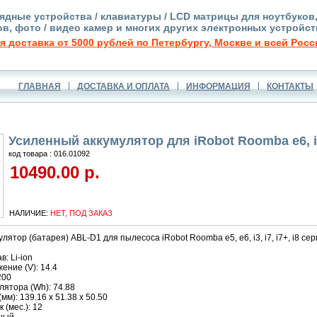
ядные устройства / клавиатуры / LCD матрицы для ноутбуков
в, фото / видео камер и многих других электронных устройст
я доставка от 5000 рублей по Петербургу, Москве и всей Росс
ГЛАВНАЯ
ДОСТАВКА И ОПЛАТА
ИНФОРМАЦИЯ
КОНТАКТЫ
Усиленный аккумулятор для iRobot Roomba e6, 
код товара : 016.01092
10490.00 р.
НАЛИЧИЕ:
НЕТ, ПОД ЗАКАЗ
ятор (батарея) ABL-D1 для пылесоса iRobot Roomba e5, e6, i3, i7, i7+, i8 сер
: Li-ion
ние (V): 14.4
200
ятора (Wh): 74.88
м): 139.16 x 51.38 x 50.50
 (мес.): 12