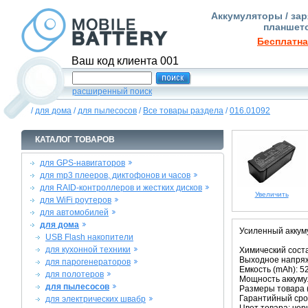
Аккумуляторы / зар
планшето
Бесплатна
Ваш код клиента 001
расширенный поиск
/
для дома
/
для пылесосов
/
Все товары раздела
/
016.01092
КАТАЛОГ ТОВАРОВ
для GPS-навигаторов
для mp3 плееров, диктофонов и часов
для RAID-контроллеров и жестких дисков
Увеличить
для WiFi роутеров
для автомобилей
для дома
Усиленный аккумул
USB Flash накопители
для кухонной техники
Химический состав
Выходное напряже
для парогенераторов
Емкость (mAh): 5
для полотеров
Мощность аккумул
для пылесосов
Размеры товара (м
Гарантийный срок
для электрических швабр