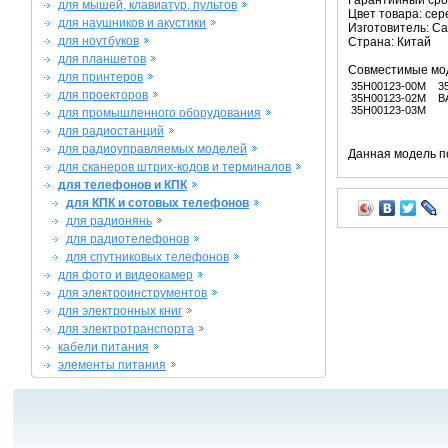
Гарантийный срок
для мышей, клавиатур, пультов
Цвет товара: се
для наушников и акустики
Изготовитель: C
для ноутбуков
Страна: Китай
для планшетов
Совместимые мо
для принтеров
35H00123-00M
3
для проекторов
35H00123-02M
B
35H00123-03M
для промышленного оборудования
для радиостанций
для радиоуправляемых моделей
Данная модель п
для сканеров штрих-кодов и терминалов
для телефонов и КПК
для КПК и сотовых телефонов
для радионянь
для радиотелефонов
для спутниковых телефонов
для фото и видеокамер
для электроинструментов
для электронных книг
для электротранспорта
кабели питания
элементы питания