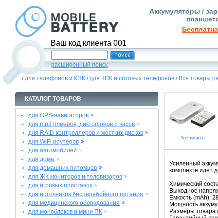
Аккумуляторы / зар
планшето
Бесплатна
Ваш код клиента 001
расширенный поиск
/
для телефонов и КПК
/
для КПК и сотовых телефонов
/
Все товары р
КАТАЛОГ ТОВАРОВ
для GPS-навигаторов
для mp3 плееров, диктофонов и часов
для RAID-контроллеров и жестких дисков
Увеличить
для WiFi роутеров
для автомобилей
для дома
Усиленный аккуму
для домашних питомцев
комплекте идет 
для ЖК мониторов и телевизоров
Химический состав
для игровых приставок
Выходное напряже
для источников бесперебойного питания
Емкость (mAh): 2
для медицинского оборудования
Мощность аккумул
Размеры товара (м
для моноблоков и мини ПК