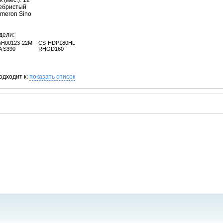
 (мес.): 12
ребристый
ameron Sino
дели:
5H00123-22M
CS-HDP180HL
A S390
RHOD160
одходит к:
показать список