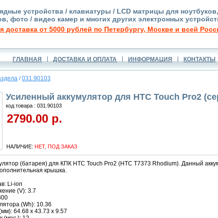
ядные устройства / клавиатуры / LCD матрицы для ноутбуков
в, фото / видео камер и многих других электронных устройст
я доставка от 5000 рублей по Петербургу, Москве и всей Росс
ГЛАВНАЯ
ДОСТАВКА И ОПЛАТА
ИНФОРМАЦИЯ
КОНТАКТЫ
аздела
/
031.90103
Усиленный аккумулятор для HTC Touch Pro2 (с
код товара : 031.90103
2790.00 р.
НАЛИЧИЕ:
НЕТ, ПОД ЗАКАЗ
лятор (батарея) для КПК HTC Touch Pro2 (HTC T7373 Rhodium). Данный акку
дополнительная крышка.
: Li-ion
ние (V): 3.7
800
ятора (Wh): 10.36
м): 64.68 x 43.73 x 9.57