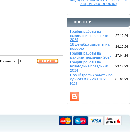
Аккумулятор для КПК HTC 35H00123-
22M, BA S390, RHOD160
НОВОСТИ
График работы на
новогодние праздники
27.12.24
2025
18 Декабря закрыты на
16.12.24
переучет
График работы на
27.04.24
майские праздники 2024
Количество:
График работы на
новогодние праздники
29.12.23
2024
Новый график работы по
субботам с июня 2023
01.06.23
года