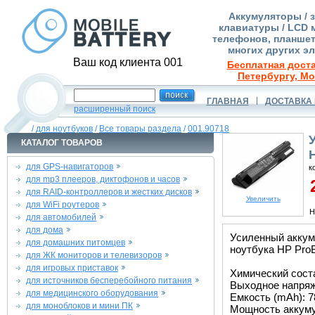
Аккумуляторы / 
клавиатуры / LCD 
телефонов, планшет
многих других э
Ваш код клиента 001
Бесплатная доста
Петербургу, Мо
ГЛАВНАЯ
ДОСТАВКА 
расширенный поиск
/
для ноутбуков
/
Все товары раздела
/
001.90718
КАТАЛОГ ТОВАРОВ
для GPS-навигаторов
к
для mp3 плееров, диктофонов и часов
2
для RAID-контроллеров и жестких дисков
Увеличить
для WiFi роутеров
Н
для автомобилей
для дома
Усиленный аккум
для домашних питомцев
ноутбука HP ProBo
для ЖК мониторов и телевизоров
для игровых приставок
Химический соста
для источников бесперебойного питания
Выходное напряже
для медицинского оборудования
Емкость (mAh): 7
для моноблоков и мини ПК
Мощность аккуму