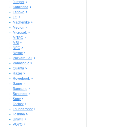
Jumper
Kohjinsha
Lenovo
LG
Machenike
Medion
Microsoft
MiTAC
MSI
NEC
Nexoc
Packard Bell
Panasonic
Quanta
Razer
Roverbook
Sager
Samsung
Schenker
Sony
Teclast
Thunderobot
Toshiba
Uniwill
VOYO