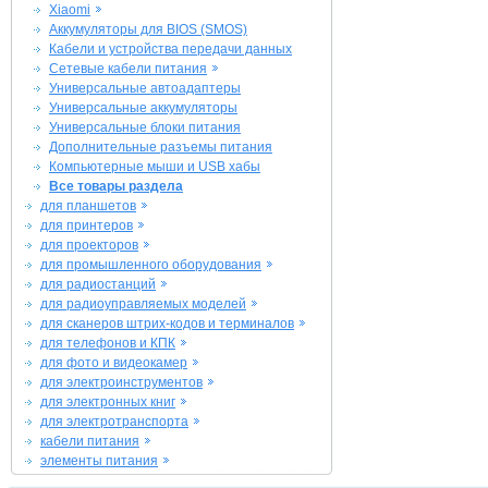
Xiaomi
Аккумуляторы для BIOS (SMOS)
Кабели и устройства передачи данных
Сетевые кабели питания
Универсальные автоадаптеры
Универсальные аккумуляторы
Универсальные блоки питания
Дополнительные разъемы питания
Компьютерные мыши и USB хабы
Все товары раздела
для планшетов
для принтеров
для проекторов
для промышленного оборудования
для радиостанций
для радиоуправляемых моделей
для сканеров штрих-кодов и терминалов
для телефонов и КПК
для фото и видеокамер
для электроинструментов
для электронных книг
для электротранспорта
кабели питания
элементы питания