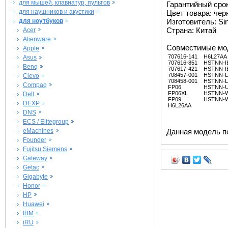
для мышей, клавиатур, пультов
Гарантийный срок 
для наушников и акустики
Цвет товара: че
для ноутбуков
Изготовитель: Si
Страна: Китай
Acer
Alienware
Совместимые мо
Apple
707616-141
H6L27AA
Asus
707616-851
HSTNN-I
Benq
707617-421
HSTNN-I
708457-001
HSTNN-L
Clevo
708458-001
HSTNN-L
Compaq
FP06
HSTNN-
FP06XL
HSTNN-
Dell
FP09
HSTNN-
DEXP
H6L26AA
DNS
ECS / Elitegroup
eMachines
Данная модель п
Founder
Fujitsu Siemens
Gateway
Getac
Gigabyte
Honor
HP
Huawei
IBM
iRU