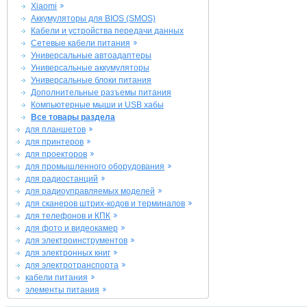
Xiaomi
Аккумуляторы для BIOS (SMOS)
Кабели и устройства передачи данных
Сетевые кабели питания
Универсальные автоадаптеры
Универсальные аккумуляторы
Универсальные блоки питания
Дополнительные разъемы питания
Компьютерные мыши и USB хабы
Все товары раздела
для планшетов
для принтеров
для проекторов
для промышленного оборудования
для радиостанций
для радиоуправляемых моделей
для сканеров штрих-кодов и терминалов
для телефонов и КПК
для фото и видеокамер
для электроинструментов
для электронных книг
для электротранспорта
кабели питания
элементы питания