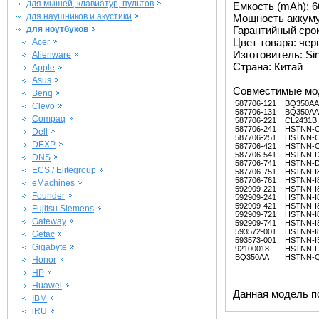
для мышей, клавиатур, пультов
Емкость (mAh): 6
для наушников и акустики
Мощность аккуму
для ноутбуков
Гарантийный срок 
Цвет товара: че
Acer
Изготовитель: Si
Alienware
Страна: Китай
Apple
Asus
Совместимые мо
Benq
587706-121
BQ350AA
Clevo
587706-131
BQ350AA
Compaq
587706-221
CL2431B.
587706-241
HSTNN-
Dell
587706-251
HSTNN-
DEXP
587706-421
HSTNN-
587706-541
HSTNN-
DNS
587706-741
HSTNN-
ECS / Elitegroup
587706-751
HSTNN-I
587706-761
HSTNN-I
eMachines
592909-221
HSTNN-I
Founder
592909-241
HSTNN-I
592909-421
HSTNN-I
Fujitsu Siemens
592909-721
HSTNN-I
Gateway
592909-741
HSTNN-I
593572-001
HSTNN-I
Getac
593573-001
HSTNN-I
Gigabyte
92100018
HSTNN-L
BQ350AA
HSTNN-
Honor
HP
Huawei
Данная модель п
IBM
iRU