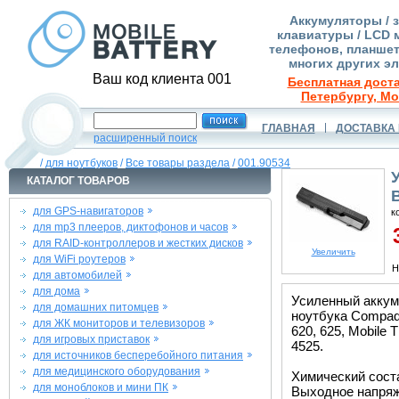
Аккумуляторы / 
клавиатуры / LCD 
телефонов, планшет
многих других э
Ваш код клиента 001
Бесплатная доста
Петербургу, Мо
ГЛАВНАЯ
ДОСТАВКА 
расширенный поиск
/
для ноутбуков
/
Все товары раздела
/
001.90534
КАТАЛОГ ТОВАРОВ
для GPS-навигаторов
к
для mp3 плееров, диктофонов и часов
3
для RAID-контроллеров и жестких дисков
Увеличить
для WiFi роутеров
Н
для автомобилей
для дома
Усиленный аккум
для домашних питомцев
ноутбука Compaq 3
для ЖК мониторов и телевизоров
620, 625, Mobile T
для игровых приставок
4525.
для источников бесперебойного питания
для медицинского оборудования
Химический соста
для моноблоков и мини ПК
Выходное напряже