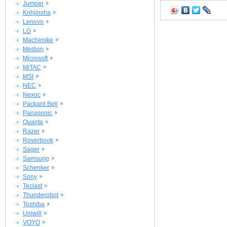
Jumper
Kohjinsha
Lenovo
LG
Machenike
Medion
Microsoft
MiTAC
MSI
NEC
Nexoc
Packard Bell
Panasonic
Quanta
Razer
Roverbook
Sager
Samsung
Schenker
Sony
Teclast
Thunderobot
Toshiba
Uniwill
VOYO