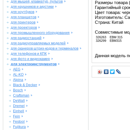
для мышей, клавиатур, пультов
Размеры товара (м
для наушников и акустики
Гарантийный срок 
для ноутбуков
Цвет товара: че
Изготовитель: Ca
для планшетов
Страна: Китай
для принтеров
для проекторов
Совместимые мо
для промышленного оборудования
326263
EBM 315
для радиостанций
326299
EBM315
для радиоуправляемых моделей
для сканеров штрих-кодов и терминалов
для телефонов и КПК
Данная модель п
для фото и видеокамер
для электроинструментов
AEG
AL-KO
Alpina
Black & Decker
Bosch
Craftsman
DeWalt
Dremel
Einhell
Fein
Festool
Fujikura