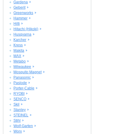
Gardena
Geberit
Greenworks
Hammer
Hilti
Hitachi (Hikoki)
Husqvarna
Karcher
Kress
Makita
MAX
Metabo
Milwaukee
Mosquito Magnet
Panasonic
Paslode
Porter-Cable
RYOBI
SENCO
Skil
Stanley
STEINEL
Stihl
Wolf-Garten
Worx