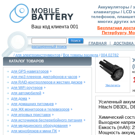
Аккумуляторы / 
клавиатуры / LCD 
телефонов, планшет
многих других э
Ваш код клиента 001
Бесплатная доста
Петербургу, Мо
ГЛАВНАЯ
ДОСТАВКА 
расширенный поиск
/
для электроинструментов
/
Все товары раздела
/
004.02782
КАТАЛОГ ТОВАРОВ
для GPS-навигаторов
к
для mp3 плееров, диктофонов и часов
1
для RAID-контроллеров и жестких дисков
Увеличить
для WiFi роутеров
Н
для автомобилей
для дома
Усиленный аккум
для домашних питомцев
Hitachi DB3DL, 
для ЖК мониторов и телевизоров
для игровых приставок
Химический состав
для источников бесперебойного питания
Выходное напряже
для медицинского оборудования
Емкость (mAh): 2
для моноблоков и мини ПК
Мощность аккуму