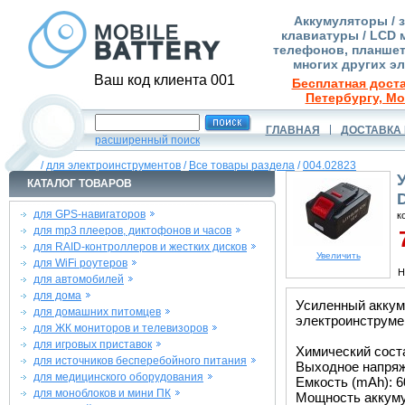
Аккумуляторы / 
клавиатуры / LCD 
телефонов, планшет
многих других э
Ваш код клиента 001
Бесплатная доста
Петербургу, Мо
ГЛАВНАЯ
ДОСТАВКА 
расширенный поиск
/
для электроинструментов
/
Все товары раздела
/
004.02823
КАТАЛОГ ТОВАРОВ
для GPS-навигаторов
к
для mp3 плееров, диктофонов и часов
7
для RAID-контроллеров и жестких дисков
Увеличить
для WiFi роутеров
Н
для автомобилей
для дома
Усиленный аккум
для домашних питомцев
электроинструме
для ЖК мониторов и телевизоров
для игровых приставок
Химический состав
для источников бесперебойного питания
Выходное напряже
для медицинского оборудования
Емкость (mAh): 6
для моноблоков и мини ПК
Мощность аккуму