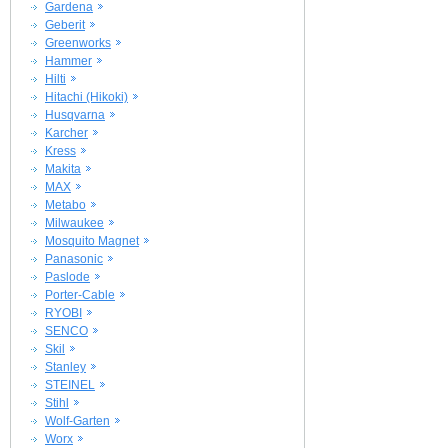
Gardena
Geberit
Greenworks
Hammer
Hilti
Hitachi (Hikoki)
Husqvarna
Karcher
Kress
Makita
MAX
Metabo
Milwaukee
Mosquito Magnet
Panasonic
Paslode
Porter-Cable
RYOBI
SENCO
Skil
Stanley
STEINEL
Stihl
Wolf-Garten
Worx