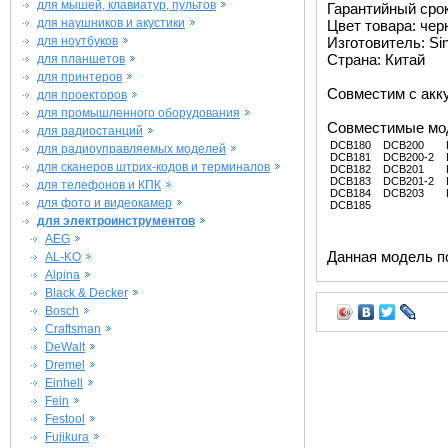
для мышей, клавиатур, пультов
Гарантийный срок 
для наушников и акустики
Цвет товара: че
для ноутбуков
Изготовитель: Si
Страна: Китай
для планшетов
для принтеров
Совместим с ак
для проекторов
для промышленного оборудования
Совместимые мо
для радиостанций
DCB180
DCB200
для радиоуправляемых моделей
DCB181
DCB200-2
для сканеров штрих-кодов и терминалов
DCB182
DCB201
DCB183
DCB201-2
для телефонов и КПК
DCB184
DCB203
для фото и видеокамер
DCB185
для электроинструментов
AEG
Данная модель п
AL-KO
Alpina
Black & Decker
Bosch
Craftsman
DeWalt
Dremel
Einhell
Fein
Festool
Fujikura