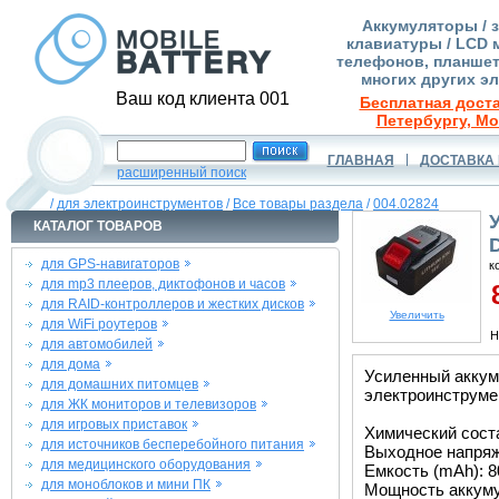
Аккумуляторы / 
клавиатуры / LCD 
телефонов, планшет
многих других э
Ваш код клиента 001
Бесплатная доста
Петербургу, Мо
ГЛАВНАЯ
ДОСТАВКА 
расширенный поиск
/
для электроинструментов
/
Все товары раздела
/
004.02824
КАТАЛОГ ТОВАРОВ
для GPS-навигаторов
к
для mp3 плееров, диктофонов и часов
8
для RAID-контроллеров и жестких дисков
Увеличить
для WiFi роутеров
Н
для автомобилей
для дома
Усиленный аккум
для домашних питомцев
электроинструме
для ЖК мониторов и телевизоров
для игровых приставок
Химический состав
для источников бесперебойного питания
Выходное напряже
для медицинского оборудования
Емкость (mAh): 8
для моноблоков и мини ПК
Мощность аккуму