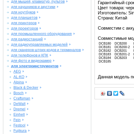
для мышей, клавиатур, пультов
Гарантийный срок 
для наушников и акустики
Цвет товара: че
для ноутбуков
Изготовитель: Si
Страна: Китай
для планшетов
для принтеров
Совместим с ак
для проекторов
для промышленного оборудования
Совместимые мо
для радиостанций
DCB180
DCB200
для радиоуправляемых моделей
DCB181
DCB200-2
для сканеров штрих-кодов и терминалов
DCB182
DCB201
DCB183
DCB201-2
для телефонов и КПК
DCB184
DCB203
для фото и видеокамер
DCB185
для электроинструментов
AEG
Данная модель п
AL-KO
Alpina
Black & Decker
Bosch
Craftsman
DeWalt
Dremel
Einhell
Fein
Festool
Fujikura