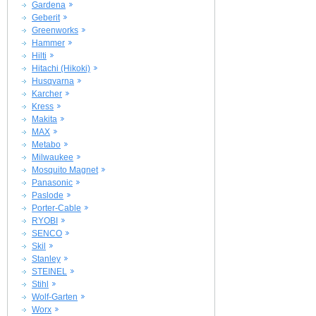
Gardena
Geberit
Greenworks
Hammer
Hilti
Hitachi (Hikoki)
Husqvarna
Karcher
Kress
Makita
MAX
Metabo
Milwaukee
Mosquito Magnet
Panasonic
Paslode
Porter-Cable
RYOBI
SENCO
Skil
Stanley
STEINEL
Stihl
Wolf-Garten
Worx