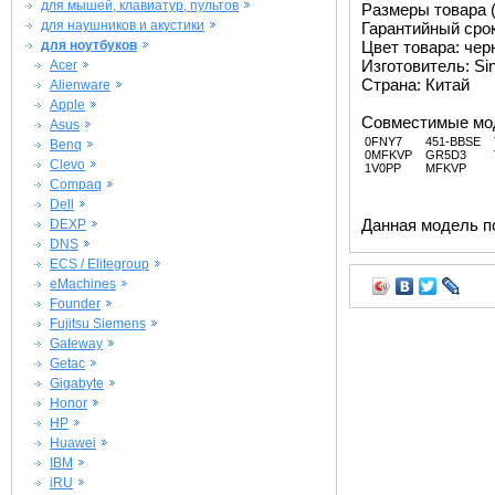
для мышей, клавиатур, пультов
Размеры товара (м
для наушников и акустики
Гарантийный срок 
для ноутбуков
Цвет товара: че
Изготовитель: Si
Acer
Страна: Китай
Alienware
Apple
Совместимые мо
Asus
0FNY7
451-BBSE
Benq
0MFKVP
GR5D3
Clevo
1V0PP
MFKVP
Compaq
Dell
Данная модель п
DEXP
DNS
ECS / Elitegroup
eMachines
Founder
Fujitsu Siemens
Gateway
Getac
Gigabyte
Honor
HP
Huawei
IBM
iRU