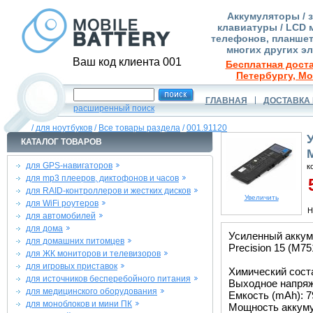
Аккумуляторы / 
клавиатуры / LCD 
телефонов, планшет
многих других э
Ваш код клиента 001
Бесплатная доста
Петербургу, Мо
ГЛАВНАЯ
ДОСТАВКА 
расширенный поиск
/
для ноутбуков
/
Все товары раздела
/
001.91120
КАТАЛОГ ТОВАРОВ
для GPS-навигаторов
к
для mp3 плееров, диктофонов и часов
5
для RAID-контроллеров и жестких дисков
Увеличить
для WiFi роутеров
Н
для автомобилей
для дома
Усиленный аккум
для домашних питомцев
Precision 15 (M75
для ЖК мониторов и телевизоров
для игровых приставок
Химический соста
для источников бесперебойного питания
Выходное напряже
для медицинского оборудования
Емкость (mAh): 7
для моноблоков и мини ПК
Мощность аккуму