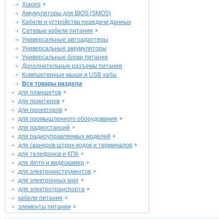
Xiaomi
Аккумуляторы для BIOS (SMOS)
Кабели и устройства передачи данных
Сетевые кабели питания
Универсальные автоадаптеры
Универсальные аккумуляторы
Универсальные блоки питания
Дополнительные разъемы питания
Компьютерные мыши и USB хабы
Все товары раздела
для планшетов
для принтеров
для проекторов
для промышленного оборудования
для радиостанций
для радиоуправляемых моделей
для сканеров штрих-кодов и терминалов
для телефонов и КПК
для фото и видеокамер
для электроинструментов
для электронных книг
для электротранспорта
кабели питания
элементы питания