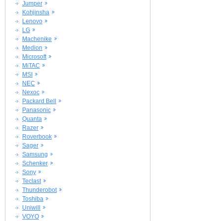
Jumper
Kohjinsha
Lenovo
LG
Machenike
Medion
Microsoft
MiTAC
MSI
NEC
Nexoc
Packard Bell
Panasonic
Quanta
Razer
Roverbook
Sager
Samsung
Schenker
Sony
Teclast
Thunderobot
Toshiba
Uniwill
VOYO