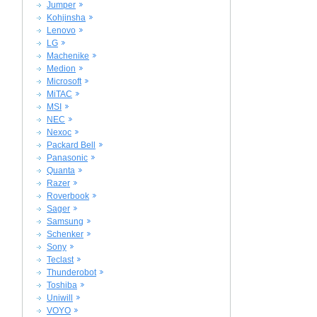
Jumper
Kohjinsha
Lenovo
LG
Machenike
Medion
Microsoft
MiTAC
MSI
NEC
Nexoc
Packard Bell
Panasonic
Quanta
Razer
Roverbook
Sager
Samsung
Schenker
Sony
Teclast
Thunderobot
Toshiba
Uniwill
VOYO