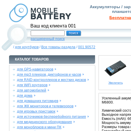
Аккумуляторы / зар
планшето
Бесплатна
Ваш код клиента 001
расширенный поиск
/
для ноутбуков
/
Все товары раздела
/
001.90572
КАТАЛОГ ТОВАРОВ
для GPS-навигаторов
для mp3 плееров, диктофонов и часов
для RAID-контроллеров и жестких дисков
Увеличить
для WiFi роутеров
для автомобилей
для дома
Усиленный аккуму
для домашних питомцев
M6800.
для ЖК мониторов и телевизоров
Химический состав
для игровых приставок
Выходное напряже
для источников бесперебойного питания
Емкость (mAh): 6
для медицинского оборудования
Мощность аккумул
Размеры товара (м
для моноблоков и мини ПК