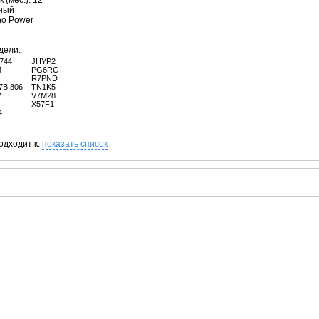
 (мес.): 12
рный
no Power
дели:
744
JHYP2
M
PG6RC
R7PND
7B.806
TN1K5
W
V7M28
X57F1
4
одходит к:
показать список