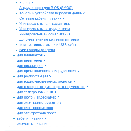
Xiaomi
Аккумуляторы для BIOS (SMOS)
Кабели и устройства передачи данных
Сетевые кабели питания
Универсальные автоадаптеры
Универсальные аккумуляторы
Универсальные блоки питания
Дополнительные разъемы питания
Компьютерные мыши и USB хабы
Все товары раздела
для планшетов
для принтеров
для проекторов
для промышленного оборудования
для радиостанций
для радиоуправляемых моделей
для сканеров штрих-кодов и терминалов
для телефонов и КПК
для фото и видеокамер
для электроинструментов
для электронных книг
для электротранспорта
кабели питания
элементы питания