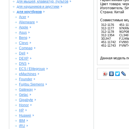
Гарантийный срок
для мышей, клавиатур, пультов
Цвет товара: че
для наушников и акустики
Изготовитель: Si
для ноутбуков
Страна: Китай
Acer
Совместимые мо
Alienware
312-1176
451-11
Apple
312-1177
97KR
312-1178
9GP08
Asus
312-1354
CL346
Benq
3DJH7
FJJ4
451-11742
FV993
Clevo
451-11743
FVWT
Compaq
Dell
Данная модель п
DEXP
DNS
ECS / Elitegroup
eMachines
Founder
Fujitsu Siemens
Gateway
Getac
Gigabyte
Honor
HP
Huawei
IBM
iRU