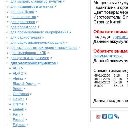
для мышей, клавиатур, пультов
Мощность аккуму
для наушников и акустики
Гарантийный срок 
для ноутбуков
Цвет товара: че
Изготовитель: Si
для планшетов
Страна: Китай
для принтеров
для проекторов
Обратите внима
для промышленного оборудования
подходят
другие
для радиостанций
Данный аккумуля
для радиоуправляемых моделей
для сканеров штрих-кодов и терминалов
Обратите внима
для телефонов и КПК
аккумуляторы
.
для фото и видеокамер
Данный аккумуля
для электроинструментов
AEG
Совместимые мо
AL-KO
48-11-2200
B 18
Alpina
48-11-2230
BF 18
48-11-2232
BX 18
Black & Decker
B1820
BXL 18
Bosch
Craftsman
DeWalt
Данная модель п
Dremel
Einhell
Fein
Festool
Fujikura