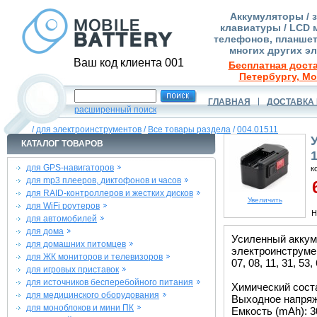
Аккумуляторы / 
клавиатуры / LCD 
телефонов, планшет
многих других э
Ваш код клиента 001
Бесплатная доста
Петербургу, Мо
ГЛАВНАЯ
ДОСТАВКА 
расширенный поиск
/
для электроинструментов
/
Все товары раздела
/
004.01511
КАТАЛОГ ТОВАРОВ
для GPS-навигаторов
к
для mp3 плееров, диктофонов и часов
6
для RAID-контроллеров и жестких дисков
Увеличить
для WiFi роутеров
Н
для автомобилей
для дома
Усиленный аккуму
для домашних питомцев
электроинструмен
для ЖК мониторов и телевизоров
07, 08, 11, 31, 53
для игровых приставок
для источников бесперебойного питания
Химический сост
для медицинского оборудования
Выходное напряже
для моноблоков и мини ПК
Емкость (mAh): 3