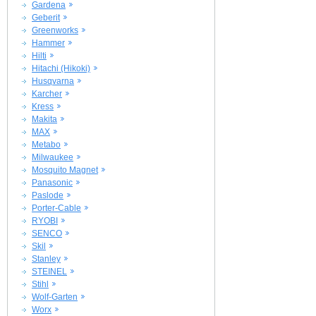
Gardena
Geberit
Greenworks
Hammer
Hilti
Hitachi (Hikoki)
Husqvarna
Karcher
Kress
Makita
MAX
Metabo
Milwaukee
Mosquito Magnet
Panasonic
Paslode
Porter-Cable
RYOBI
SENCO
Skil
Stanley
STEINEL
Stihl
Wolf-Garten
Worx