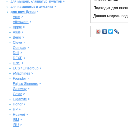
Страна: Китай
для мышей, клавиатур, пультов
для наушников и акустики
Подходит для внеш
для ноутбуков
Данная модель под
Acer
Alienware
Apple
Asus
Benq
Clevo
Compaq
Dell
DEXP
DNS
ECS / Elitegroup
eMachines
Founder
Fujitsu Siemens
Gateway
Getac
Gigabyte
Honor
HP
Huawei
IBM
iRU