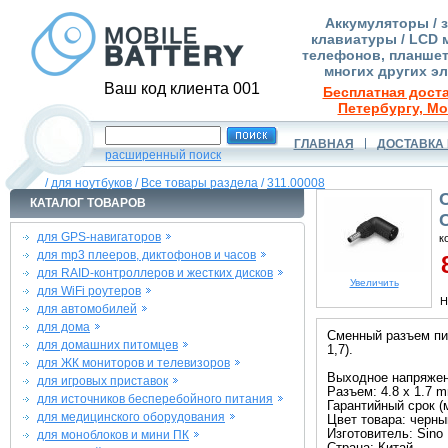
Аккумуляторы / 
клавиатуры / LCD 
телефонов, планшет
многих других э
Ваш код клиента 001
Бесплатная доста
Петербургу, Мо
ГЛАВНАЯ
ДОСТАВКА 
расширенный поиск
/
для ноутбуков
/
Все товары раздела
/
311.00008
КАТАЛОГ ТОВАРОВ
C
для GPS-навигаторов
к
для mp3 плееров, диктофонов и часов
8
для RAID-контроллеров и жестких дисков
Увеличить
для WiFi роутеров
Н
для автомобилей
для дома
Сменный разъем пит
для домашних питомцев
1,7).
для ЖК мониторов и телевизоров
Выходное напряжени
для игровых приставок
Разъем: 4.8 x 1.7 
для источников бесперебойного питания
Гарантийный срок (м
для медицинского оборудования
Цвет товара: черны
Изготовитель: Sino
для моноблоков и мини ПК