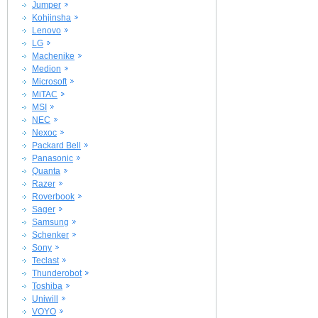
Jumper
Kohjinsha
Lenovo
LG
Machenike
Medion
Microsoft
MiTAC
MSI
NEC
Nexoc
Packard Bell
Panasonic
Quanta
Razer
Roverbook
Sager
Samsung
Schenker
Sony
Teclast
Thunderobot
Toshiba
Uniwill
VOYO