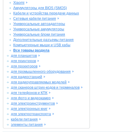
Xiaomi
Аккумуляторы для BIOS (SMOS)
Кабели и устройства передачи данных
Сетевые кабели питания
Универсальные автоадаптеры
Универсальные аккумуляторы
Универсальные блоки питания
Дополнительные разъемы питания
Компьютерные мыши и USB хабы
Все товары раздела
для планшетов
для принтеров
для проекторов
для промышленного оборудования
для радиостанций
для радиоуправляемых моделей
для сканеров штрих-кодов и терминалов
для телефонов и КПК
для фото и видеокамер
для электроинструментов
для электронных книг
для электротранспорта
кабели питания
элементы питания