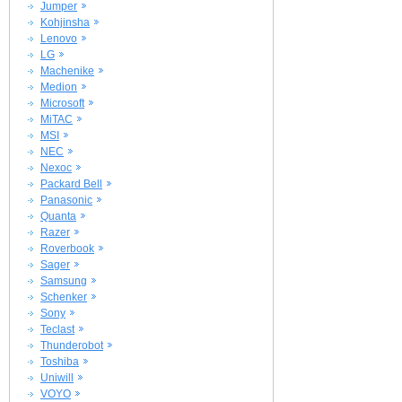
Jumper
Kohjinsha
Lenovo
LG
Machenike
Medion
Microsoft
MiTAC
MSI
NEC
Nexoc
Packard Bell
Panasonic
Quanta
Razer
Roverbook
Sager
Samsung
Schenker
Sony
Teclast
Thunderobot
Toshiba
Uniwill
VOYO