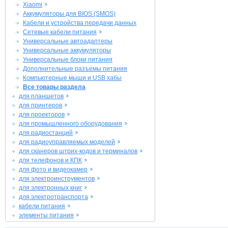
Xiaomi
Аккумуляторы для BIOS (SMOS)
Кабели и устройства передачи данных
Сетевые кабели питания
Универсальные автоадаптеры
Универсальные аккумуляторы
Универсальные блоки питания
Дополнительные разъемы питания
Компьютерные мыши и USB хабы
Все товары раздела
для планшетов
для принтеров
для проекторов
для промышленного оборудования
для радиостанций
для радиоуправляемых моделей
для сканеров штрих-кодов и терминалов
для телефонов и КПК
для фото и видеокамер
для электроинструментов
для электронных книг
для электротранспорта
кабели питания
элементы питания