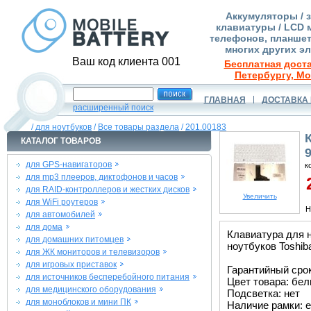
Аккумуляторы / 
клавиатуры / LCD 
телефонов, планшет
многих других э
Ваш код клиента 001
Бесплатная доста
Петербургу, Мо
ГЛАВНАЯ
ДОСТАВКА 
расширенный поиск
/
для ноутбуков
/
Все товары раздела
/
201.00183
КАТАЛОГ ТОВАРОВ
для GPS-навигаторов
к
для mp3 плееров, диктофонов и часов
2
для RAID-контроллеров и жестких дисков
Увеличить
для WiFi роутеров
Н
для автомобилей
для дома
Клавиатура для 
для домашних питомцев
ноутбуков Toshiba
для ЖК мониторов и телевизоров
для игровых приставок
Гарантийный срок 
для источников бесперебойного питания
Цвет товара: бе
для медицинского оборудования
Подсветка: нет
для моноблоков и мини ПК
Наличие рамки: е