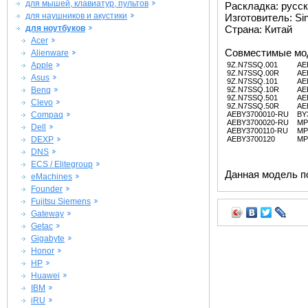
для мышей, клавиатур, пультов
Раскладка: русс
для наушников и акустики
Изготовитель: Si
для ноутбуков
Страна: Китай
Acer
Совместимые мо
Alienware
Apple
9Z.N7SSQ.001
AE
9Z.N7SSQ.00R
AE
Asus
9Z.N7SSQ.101
AE
Benq
9Z.N7SSQ.10R
AE
9Z.N7SSQ.501
AE
Clevo
9Z.N7SSQ.50R
AE
Compaq
AEBY3700010-RU
BY
AEBY3700020-RU
MP
Dell
AEBY3700110-RU
MP
DEXP
AEBY3700120
MP
DNS
ECS / Elitegroup
Данная модель п
eMachines
Founder
Fujitsu Siemens
Gateway
Getac
Gigabyte
Honor
HP
Huawei
IBM
iRU