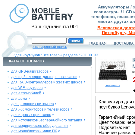
Аккумуляторы / 
клавиатуры / LCD 
телефонов, планшет
многих других э
Ваш код клиента 001
Бесплатная доста
Петербургу, Мо
ГЛАВНАЯ
ДОСТАВКА 
расширенный поиск
/
для ноутбуков
/
Все товары раздела
/
201.00133
КАТАЛОГ ТОВАРОВ
для GPS-навигаторов
к
для mp3 плееров, диктофонов и часов
2
для RAID-контроллеров и жестких дисков
Увеличить
для WiFi роутеров
Н
для автомобилей
для дома
Клавиатура для 
для домашних питомцев
ноутбуков Lenovo
для ЖК мониторов и телевизоров
для игровых приставок
Гарантийный срок 
для источников бесперебойного питания
Цвет товара: че
для медицинского оборудования
Подсветка: нет
для моноблоков и мини ПК
Наличие рамки: н