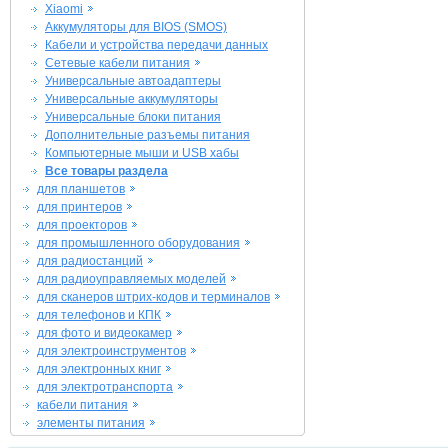
Xiaomi
Аккумуляторы для BIOS (SMOS)
Кабели и устройства передачи данных
Сетевые кабели питания
Универсальные автоадаптеры
Универсальные аккумуляторы
Универсальные блоки питания
Дополнительные разъемы питания
Компьютерные мыши и USB хабы
Все товары раздела
для планшетов
для принтеров
для проекторов
для промышленного оборудования
для радиостанций
для радиоуправляемых моделей
для сканеров штрих-кодов и терминалов
для телефонов и КПК
для фото и видеокамер
для электроинструментов
для электронных книг
для электротранспорта
кабели питания
элементы питания