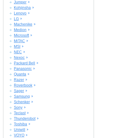
Jumper
Kohjinsha
Lenovo
LG
Machenike
Medion
Microsoft
MiTAC
MSI
NEC
Nexoc
Packard Bell
Panasonic
Quanta
Razer
Roverbook
Sager
Samsung
Schenker
Sony
Teclast
Thunderobot
Toshiba
Uniwill
VOYO