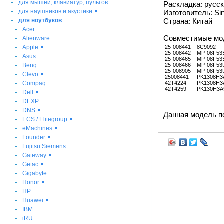
для мышей, клавиатур, пультов
Раскладка: русс
для наушников и акустики
Изготовитель: Si
для ноутбуков
Страна: Китай
Acer
Совместимые мо
Alienware
Apple
25-008441
8C9092
25-008442
MP-08F53
Asus
25-008465
MP-08F53
Benq
25-008466
MP-08F53
25-008905
MP-08F53
Clevo
25008441
PK1308H3
Compaq
42T4224
PK1308H3
42T4259
PK130H3A
Dell
DEXP
DNS
Данная модель п
ECS / Elitegroup
eMachines
Founder
Fujitsu Siemens
Gateway
Getac
Gigabyte
Honor
HP
Huawei
IBM
iRU