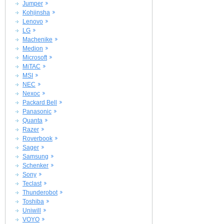
Jumper
Kohjinsha
Lenovo
LG
Machenike
Medion
Microsoft
MiTAC
MSI
NEC
Nexoc
Packard Bell
Panasonic
Quanta
Razer
Roverbook
Sager
Samsung
Schenker
Sony
Teclast
Thunderobot
Toshiba
Uniwill
VOYO