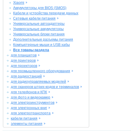
Xiaomi
Аккумуляторы для BIOS (SMOS)
Кабели и устройства передачи данных
Сетевые кабели питания
Универсальные автоадаптеры
Универсальные аккумуляторы
Универсальные блоки питания
Дополнительные разъемы питания
Компьютерные мыши и USB хабы
Все товары раздела
для планшетов
для принтеров
для проекторов
для промышленного оборудования
для радиостанций
для радиоуправляемых моделей
для сканеров штрих-кодов и терминалов
для телефонов и КПК
для фото и видеокамер
для электроинструментов
для электронных книг
для электротранспорта
кабели питания
элементы питания