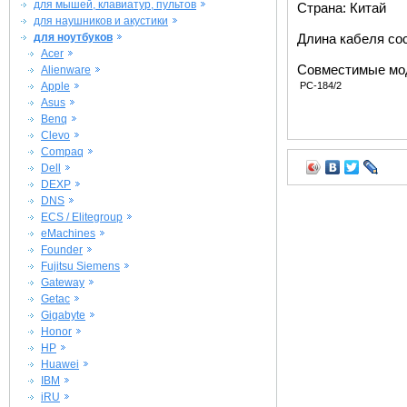
для мышей, клавиатур, пультов
Страна: Китай
для наушников и акустики
для ноутбуков
Длина кабеля сос
Acer
Совместимые мо
Alienware
Apple
PC-184/2
Asus
Benq
Clevo
Compaq
Dell
DEXP
DNS
ECS / Elitegroup
eMachines
Founder
Fujitsu Siemens
Gateway
Getac
Gigabyte
Honor
HP
Huawei
IBM
iRU