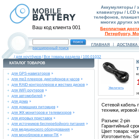
Аккумуляторы / 
клавиатуры / LCD 
телефонов, планшет
многих других э
Ваш код клиента 001
Бесплатная доста
Петербургу, Мо
ГЛАВНАЯ
ДОСТАВКА 
расширенный поиск
/
для ноутбуков
/
Все товары раздела
/
100.01032
КАТАЛОГ ТОВАРОВ
т
для GPS-навигаторов
к
для mp3 плееров, диктофонов и часов
1
для RAID-контроллеров и жестких дисков
Увеличить
для WiFi роутеров
Н
для автомобилей
для дома
Сетевой кабель п
для домашних питомцев
техники, игровой
для ЖК мониторов и телевизоров
для игровых приставок
Разъем: 2-pin
для источников бесперебойного питания
Гарантийный срок 
для медицинского оборудования
Цвет товара: че
для моноблоков и мини ПК
Изготовитель: Si