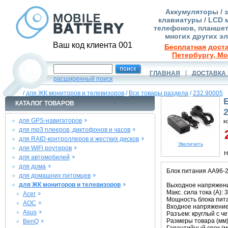
Аккумуляторы / 
клавиатуры / LCD 
телефонов, планшет
многих других э
Ваш код клиента 001
Бесплатная доста
Петербургу, Мо
ГЛАВНАЯ
ДОСТАВКА 
расширенный поиск
/
для ЖК мониторов и телевизоров
/
Все товары раздела
/
232.90005
КАТАЛОГ ТОВАРОВ
2
для GPS-навигаторов
к
для mp3 плееров, диктофонов и часов
2
для RAID-контроллеров и жестких дисков
Увеличить
для WiFi роутеров
Н
для автомобилей
для дома
Блок питания AA96-
для домашних питомцев
для ЖК мониторов и телевизоров
Выходное напряжение
Макс. сила тока (A): 3
Acer
Мощность блока пита
AOC
Входное напряжение 
Asus
Разъем: круглый с ч
Размеры товара (мм):
BenQ