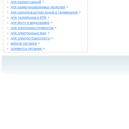
для радиостанций
для радиоуправляемых моделей
для сканеров штрих-кодов и терминалов
для телефонов и КПК
для фото и видеокамер
для электроинструментов
для электронных книг
для электротранспорта
кабели питания
элементы питания