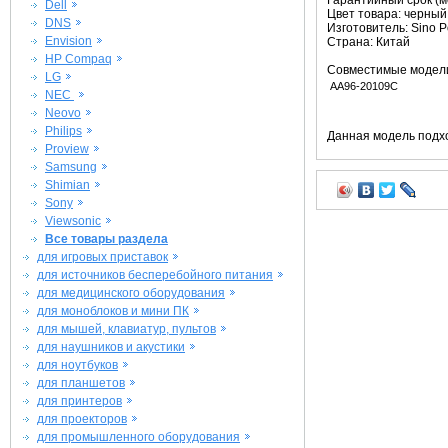
Гарантийный срок (ме
Dell
Цвет товара: черный
DNS
Изготовитель: Sino 
Envision
Страна: Китай
HP Compaq
Совместимые модел
LG
AA96-20109C
NEC
Neovo
Philips
Данная модель подхо
Proview
Samsung
Shimian
Sony
Viewsonic
Все товары раздела
для игровых приставок
для источников бесперебойного питания
для медицинского оборудования
для моноблоков и мини ПК
для мышей, клавиатур, пультов
для наушников и акустики
для ноутбуков
для планшетов
для принтеров
для проекторов
для промышленного оборудования