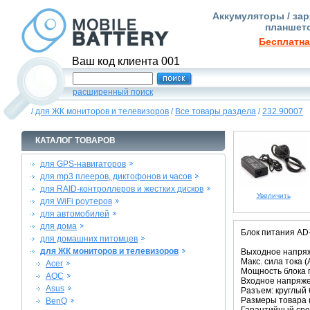
Аккумуляторы / зар
планшето
Бесплатна
Ваш код клиента 001
расширенный поиск
/
для ЖК мониторов и телевизоров
/
Все товары раздела
/
232.90007
КАТАЛОГ ТОВАРОВ
для GPS-навигаторов
для mp3 плееров, диктофонов и часов
для RAID-контроллеров и жестких дисков
Увеличить
для WiFi роутеров
для автомобилей
для дома
Блок питания AD
для домашних питомцев
для ЖК мониторов и телевизоров
Выходное напряж
Макс. сила тока (A
Acer
Мощность блока п
AOC
Входное напряже
Asus
Разъем: круглый 
Размеры товара (
BenQ