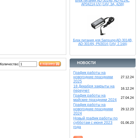
Блок питания AD-3014B, AD-4214L,
AP04214-UV (14V, 3A, 42W)
Блок питания для Samsung AD-3014B,
AD-3014N, PN3014 (14V, 2.14A)
НОВОСТИ
Количество:
График работы на
новогодние праздники
27.12.24
2025
18 Декабря закрыты на
16.12.24
переучет
График работы на
27.04.24
майские праздники 2024
График работы на
новогодние праздники
29.12.23
2024
Новый график работы по
субботам с июня 2023
01.06.23
года