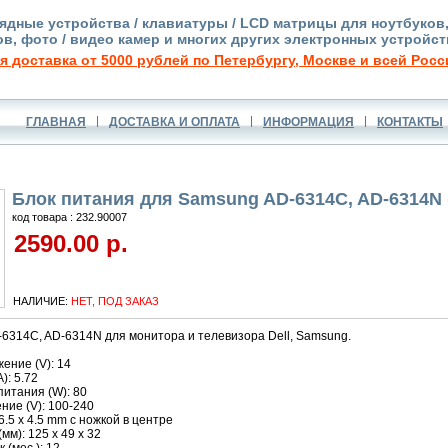
ядные устройства / клавиатуры / LCD матрицы для ноутбуков
в, фото / видео камер и многих других электронных устройст
я доставка от 5000 рублей по Петербургу, Москве и всей Росс
ГЛАВНАЯ
ДОСТАВКА И ОПЛАТА
ИНФОРМАЦИЯ
КОНТАКТЫ
Блок питания для Samsung AD-6314C, AD-6314N (
код товара : 232.90007
2590.00 р.
НАЛИЧИЕ:
НЕТ, ПОД ЗАКАЗ
-6314C, AD-6314N для монитора и телевизора Dell, Samsung.
ение (V): 14
): 5.72
итания (W): 80
ние (V): 100-240
6.5 x 4.5 mm с ножкой в центре
мм): 125 x 49 x 32