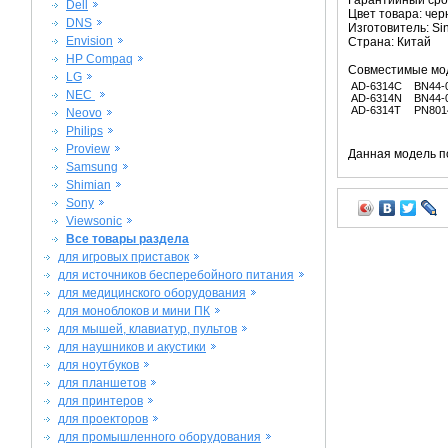
Гарантийный срок
Dell
Цвет товара: че
DNS
Изготовитель: Si
Envision
Страна: Китай
HP Compaq
Совместимые мо
LG
AD-6314C
BN44-
NEC
AD-6314N
BN44-
AD-6314T
PN801
Neovo
Philips
Proview
Данная модель п
Samsung
Shimian
Sony
Viewsonic
Все товары раздела
для игровых приставок
для источников бесперебойного питания
для медицинского оборудования
для моноблоков и мини ПК
для мышей, клавиатур, пультов
для наушников и акустики
для ноутбуков
для планшетов
для принтеров
для проекторов
для промышленного оборудования