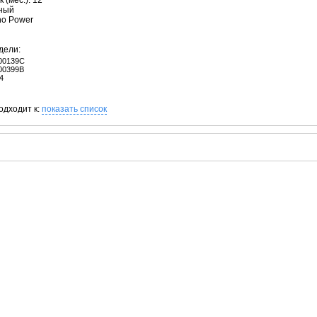
 (мес.): 12
рный
no Power
дели:
00139C
00399B
4
одходит к:
показать список